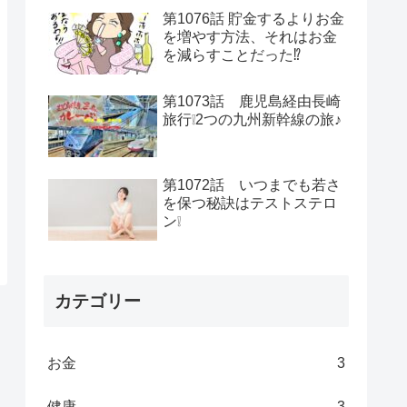
第1076話 貯金するよりお金
を増やす方法、それはお金
を減らすことだった⁉
第1073話 鹿児島経由長崎
旅行❕2つの九州新幹線の旅♪
第1072話 いつまでも若さ
を保つ秘訣はテストステロ
ン❕
カテゴリー
お金
3
健康
3