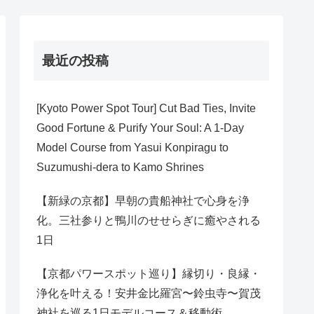
最近の投稿
[Kyoto Power Spot Tour] Cut Bad Ties, Invite
Good Fortune & Purify Your Soul: A 1-Day
Model Course from Yasui Konpiragu to
Suzumushi-dera to Kamo Shrines
【新緑の京都】早朝の貴船神社で心身を浄
化。三社参りと鴨川のせせらぎに癒やされる
1日
【京都パワースポット巡り】縁切り・良縁・
浄化を叶える！安井金比羅宮〜鈴虫寺〜賀茂
神社を巡る1日モデルコース＆移動術