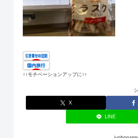
↑↑
モチベーションアップに
↑↑
X
LINE
junbona