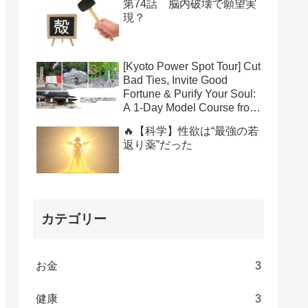
第74話 脳内破壊で願望実
現？
[Kyoto Power Spot Tour] Cut
Bad Ties, Invite Good
Fortune & Purify Your Soul:
A 1-Day Model Course from
Yasui Konpiragu to
🔥【科学】性欲は“最強の若
Suzumushi-dera to Kamo
返り薬”だった
Shrines
カテゴリー
お金
3
健康
3