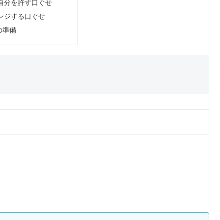
自分を許す口ぐせ
ンジする口ぐせ
の準備