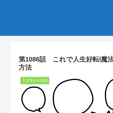
第1086話 これで人生好転❕
方法
引き寄せの法則