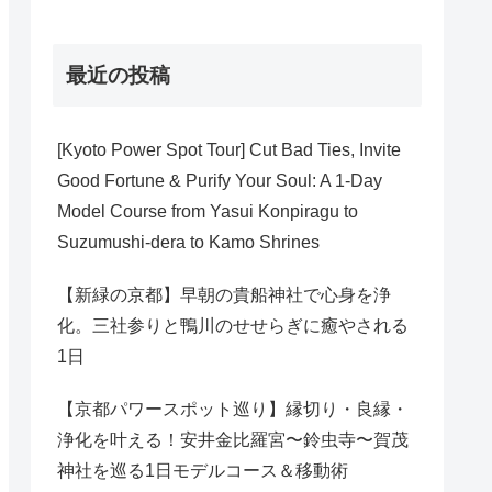
最近の投稿
[Kyoto Power Spot Tour] Cut Bad Ties, Invite
Good Fortune & Purify Your Soul: A 1-Day
Model Course from Yasui Konpiragu to
Suzumushi-dera to Kamo Shrines
【新緑の京都】早朝の貴船神社で心身を浄
化。三社参りと鴨川のせせらぎに癒やされる
1日
【京都パワースポット巡り】縁切り・良縁・
浄化を叶える！安井金比羅宮〜鈴虫寺〜賀茂
神社を巡る1日モデルコース＆移動術