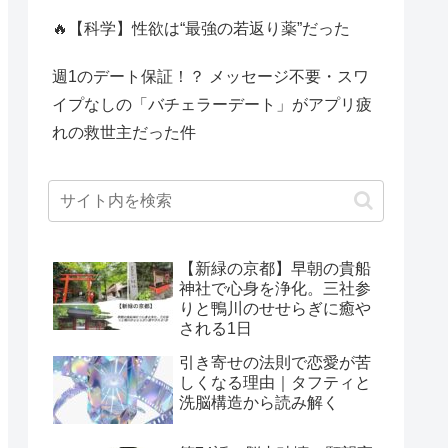
🔥【科学】性欲は“最強の若返り薬”だった
週1のデート保証！？ メッセージ不要・スワ
イプなしの「バチェラーデート」がアプリ疲
れの救世主だった件
【新緑の京都】早朝の貴船
神社で心身を浄化。三社参
りと鴨川のせせらぎに癒や
される1日
引き寄せの法則で恋愛が苦
しくなる理由｜タフティと
洗脳構造から読み解く