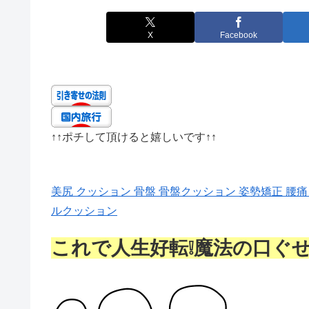
X
Facebook
↑↑
ポチして頂けると嬉しいです
↑↑
美尻 クッション 骨盤 骨盤クッション 姿勢矯正 腰
ルクッション
これで人生好転❕魔法の口ぐ