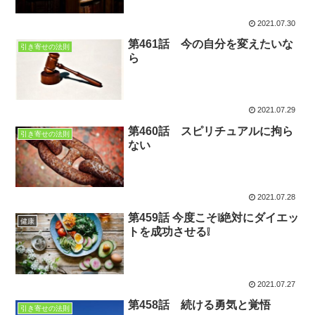
2021.07.30
第461話 今の自分を変えたいな
引き寄せの法則
ら
2021.07.29
第460話 スピリチュアルに拘ら
引き寄せの法則
ない
2021.07.28
第459話 今度こそ❕絶対にダイエッ
健康
トを成功させる❕
2021.07.27
第458話 続ける勇気と覚悟
引き寄せの法則