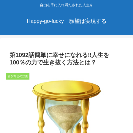
自由を手に入れ満たされた人生を
Happy-go-lucky 願望は実現する
第1092話簡単に幸せになれる‼人生を
100％の力で生き抜く方法とは？
引き寄せの法則