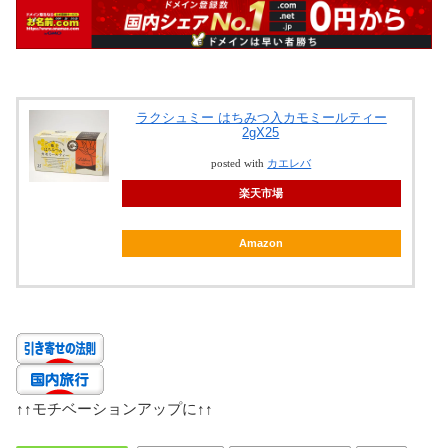
ラクシュミー はちみつ入カモミールティー
2gX25
posted with
カエレバ
楽天市場
Amazon
↑↑
モチベーションアップに
↑↑