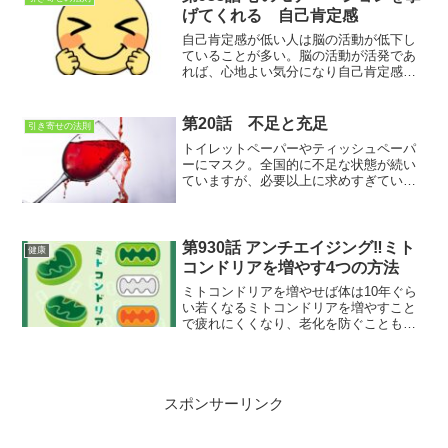
げてくれる 自己肯定感
自己肯定感が低い人は脳の活動が低下し
ていることが多い。脳の活動が活発であ
れば、心地よい気分になり自己肯定感が
アップする。自己肯定感がアップする脳
の活性化の方法とは？
第20話 不足と充足
引き寄せの法則
トイレットペーパーやティッシュペーパ
ーにマスク。全国的に不足な状態が続い
ていますが、必要以上に求めすぎていま
せんか？必要な分だけあれば良いはずな
のですが、不足に目が向けられると…
第930話 アンチエイジング‼ミト
健康
コンドリアを増やす4つの方法
ミトコンドリアを増やせば体は10年ぐら
い若くなるミトコンドリアを増やすこと
で疲れにくくなり、老化を防ぐことも出
来るし、生活習慣病にもなりにくくな
る。
スポンサーリンク