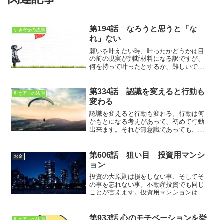
第194話 なろうと思うと「な
引き寄せの法則
れ」ない
願いを叶えたい時、叶ったかどうかは目
の前の現実が判断材料になる訳ですが、
何を持って叶ったとするか、難しいです
ね・・・
第334話 認識を変えると行動も
引き寄せの法則
変わる
認識を変えると行動も変わる。行動は何
かもとになる考えがあって、初めて行動
出来ます。それが無意識であっても。
今、自分の根底にあるのはどんな考えな
のだろか？
第606話 狙い目 投資用マンシ
お金
ョン
投資の大原則は損をしない事、そしてそ
の事を忘れない事。不動産投資でも同じ
ことが言えます。投資用マンションは一
生保有するものではなりません。目安は
10年程度。売却する時に損をしない投資
とは…？
第933話 心のモチベーションを挙
引き寄せの法則