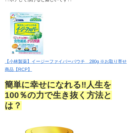
【小林製薬】イージーファイバーパウチ 280g ※お取り寄せ
商品【RCP】
簡単に幸せになれる‼人生を
100％の力で生き抜く方法と
は？