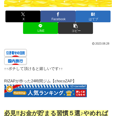
X
Facebook
はてブ
LINE
コピー
2023.08.28
↑↑
ポチして頂けると嬉しいです
↑↑
RIZAPが作った24時間ジム【chocoZAP】
必見‼お金が貯まる習慣５選♪やめれば