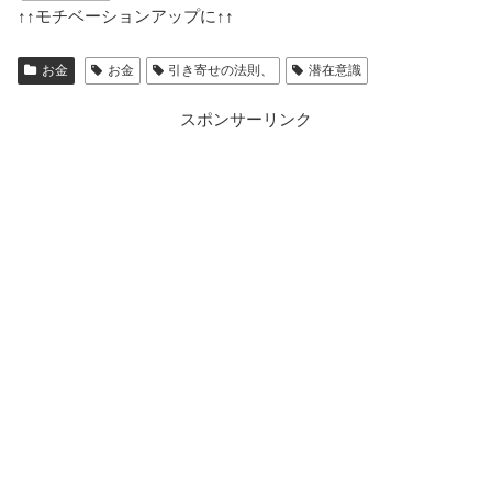
↑↑
モチベーションアップに
↑↑
お金
お金
引き寄せの法則、
潜在意識
スポンサーリンク