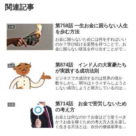
関連記事
第758話 一生お金に困らない人生
お金
を歩む方法
お金に困らないためには何をすればいい
のか？学び続ける姿勢を持つことで、お
金に困らない状況を作り出すことができ
る。お金に困りたくないなら学び続ける
ことが必要。資本主義社会に生きている
以上、稼ぐことは正義であり、お金の知
第874話 インド人の大富豪たち
お金
識は必須
が実践する成功法則
ビジネスで大成功するのは世界の僅か
数％しかし、90％はトライすらしようと
しない成功しようと努力しているのは
10％ぐらいだ
第714話 お金で苦労しないため
お金
の考え方
お金とは何なのか？お金はどう使うべき
か？お金を稼ぐための考え方人生を楽し
く生きる方法とは、自分の価値基準を定
めること。