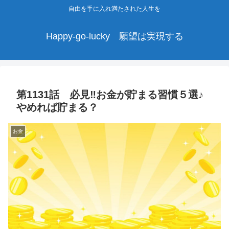
自由を手に入れ満たされた人生を
Happy-go-lucky 願望は実現する
第1131話 必見‼お金が貯まる習慣５選♪
やめれば貯まる？
お金