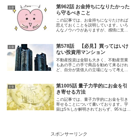
第962話 お金持ちになりたかった
お金
ら守るべきこと
この記事では、お金持ちになりたければ
思えておくことを説明しています。いろ
んなノウハウがありますが、感情に支配
されてしまうとチャンスを失う可能性が
ある。そのため、常に冷静でいなければ
ならない。これは恋愛でも同じ。感情に
第578話 【必見】買ってはいけ
お金
支配されないことが大切
ない投資用マンション
不動産投資は金額も大きく、不動産営業
もあの手この手で商品を勧めて来るけれ
ど、自分が賃借人の立場になって考えれ
ば、見えてくるものもあると思います
第1005話 量子力学的にお金を引
お金
き寄せる方法
この記事では、量子力学的にお金を引き
寄せることについて書いております。宇
宙は5％しか解明されておらず、95％は未
知なるもの。人間の意識もまた5％の顕在
意識と95％の潜在意識に分けられる。ま
ずは量子力学の世界と量子力学的引き寄
せの法則について説明します。
スポンサーリンク