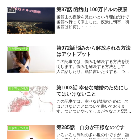
急ソニックを乗り、2日間で宮崎～博多を
列車で移動する旅でございます。大分で
第87話 函館山 100万ドルの夜景
旅行
はラーメンと温泉を堪能しております。
函館山の夜景を見たいという理由だけで
函館へ行って来ました。夜景に朝市、初
函館は如何に・・・・
第972話 悩みから解放される方法
引き寄せの法則
はアウトプット
この記事では、悩みを解決する方法を説
明します。悩みを解決する方法として、
人に話したり、紙に書いたりする、つま
り、頭の中でモヤモヤしたものをアウト
プットすると、ある程度悩みを解決する
ことが出来るのです
第1003話 幸せな結婚のためにし
引き寄せの法則
てはいけないこと
この記事では、幸せな結婚のためにして
はいけないことについて書いておりま
す。ついついやってしまがちなこと5選を
上げてみました。あくまでも、やらない
ほうが幸せになれる傾向にあるというこ
となので、やったら不幸になるというも
第285話 自分が王様なのです
引き寄せの法則
のではありません。
いろいろな制約の多い世の中ですが、誰