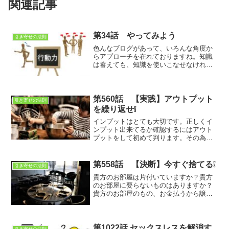
関連記事
第34話 やってみよう
引き寄せの法則
色んなブログがあって、いろんな角度か
らアプローチを在れておりますね。知識
は蓄えても、知識を使いこなせなけれ
ば、意味が無いのですね。実践あるのみ
という事です
第560話 【実践】アウトプット
引き寄せの法則
を繰り返せ❕
インプットはとても大切です。正しくイ
ンプット出来てるか確認するにはアウト
プットをして初めて判ります。その為、
インプットとアウトプットを繰り返すと
無駄なく、修得できる様になります。
第558話 【決断】今すぐ捨てる❕
引き寄せの法則
貴方のお部屋は片付いていますか？貴方
のお部屋に要らないものはありますか？
貴方のお部屋のもの、お金払うから譲っ
てくれませんか？いくら？と聞いたらそ
れは要らないものです。
第1022話 セックスレスを解消す