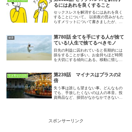
引き寄せの法則
るにはあれを良くすること
セックスレスを解消するにはあれを良く
することに ついて。 以前夜の営みがもた
らすメリットについて書きましたが、今
回は具体的にセックスレスを解消するア
イテムを紹介します。セックスレス解消
には血行を良くすること。そのために
第780話 全てを手にする人が捨て
健康
は、マッサージなども有効ですね
ている!人生で捨てるべきモノ
目先の利益に囚われていると長期的には
損をすることが多い。お金持ちほど時間
を大切にする傾向にある。移動に惜しげ
もなくタクシーを使うのもそのため。大
切のなのは、人生でやらなくて良いこと
を捨てること。
第239話 マイナスはプラスの2
引き寄せの法則
倍
失う事は誰しも望まない事。どんなもの
でも、手放したくないのは人の本音。投
資商品など、損切がなかなかできないで
ズルズルしてしまう人が多いのは保有性
の法則があるから。
スポンサーリンク