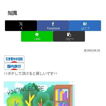
知識
X
Facebook
はてブ
LINE
コピー
2023.06.16
↑↑
ポチして頂けると嬉しいです
↑↑