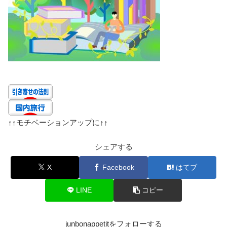
↑↑
モチベーションアップに
↑↑
シェアする
X
Facebook
はてブ
LINE
コピー
junbonappetitをフォローする