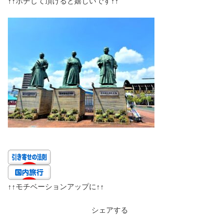
↑↑
ポチして頂けると嬉しいです
↑↑
↑↑
モチベーションアップに
↑↑
シェアする