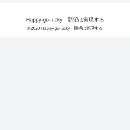
Happy-go-lucky 願望は実現する
© 2020 Happy-go-lucky 願望は実現する.