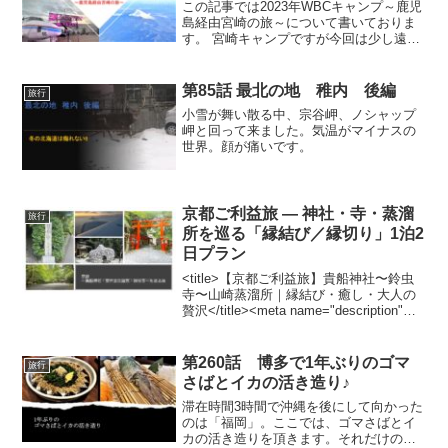
この記事では2023年WBCキャンプ～鹿児
島経由宮崎の旅～に ついて書いておりま
す。 宮崎キャンプですが今回は少し遠回
りして鹿児島経由で行きます。昨年何回
も鹿児島空港には来ましたが、乗り換え
だけで空港から一度も出ることはありま
第85話 最北の地 稚内 後編
旅行
せんでした。今回は久しぶりに市内へ行
小雪が舞い散る中、宗谷岬、ノシャップ
って、初めて鹿児島中央駅を利用してみ
岬と回って来ました。気温がマイナスの
ました
世界。顔が痛いです。
京都ご利益旅 — 神社・寺・蒸溜
旅行
所を巡る「縁結び／縁切り」1泊2
日プラン
<title>【京都ご利益旅】貴船神社〜鈴虫
寺〜山崎蒸溜所｜縁結び・癒し・大人の
贅沢</title><meta name="description"
content="京都で「ご利益×癒し×大人の贅
沢」を味わうモデルコース。貴船神社・
安井金比羅宮・鈴虫寺を巡り、最後は山
第260話 博多で1年ぶりのゴマ
旅行
崎蒸溜所でウイスキー体験。徒歩＋電車
さばとイカの活き造り♪
で回れるおすすめルート。">
滞在時間3時間で沖縄を後にして向かった
のは「福岡」。ここでは、ゴマさばとイ
カの活き造りを頂きます。それだけの為