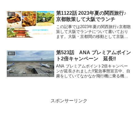
に来たと言っても過言では無いのです。
第1122話 2023年夏の関西旅行♪
旅行
京都散策して大阪でランチ
この記事では2023年夏の関西旅行♪京都散
策して大阪でランチについて書いており
ます。大阪・京都間の移動として京阪電
車を利用する方法もあります。淀屋橋か
ら出町柳まで最速49分で行くことができ
ます。目的地に合わせて移動手段の引き
第523話 ANA プレミアムポイン
旅行
出しを持っておくのも宜しいかと
ト2倍キャンペーン 延長‼
ANA プレミアムポイント2倍キャンペー
ンが延長されました‼緊急事態宣言中、自
粛をしていてなかなか飛行機に乗る機会
も無かった人が大半だと思います。僅か
な延長期間ですが、この機会に少しでも
修行のプラスになればと思います。
スポンサーリンク