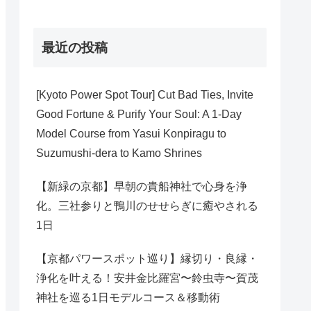
最近の投稿
[Kyoto Power Spot Tour] Cut Bad Ties, Invite
Good Fortune & Purify Your Soul: A 1-Day
Model Course from Yasui Konpiragu to
Suzumushi-dera to Kamo Shrines
【新緑の京都】早朝の貴船神社で心身を浄
化。三社参りと鴨川のせせらぎに癒やされる
1日
【京都パワースポット巡り】縁切り・良縁・
浄化を叶える！安井金比羅宮〜鈴虫寺〜賀茂
神社を巡る1日モデルコース＆移動術