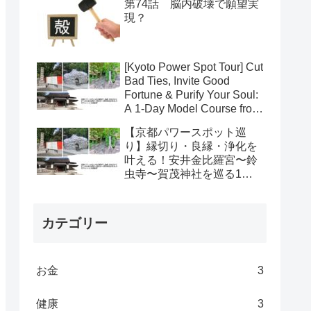
第74話 脳内破壊で願望実
現？
[Kyoto Power Spot Tour] Cut
Bad Ties, Invite Good
Fortune & Purify Your Soul:
A 1-Day Model Course from
Yasui Konpiragu to
【京都パワースポット巡
Suzumushi-dera to Kamo
り】縁切り・良縁・浄化を
Shrines
叶える！安井金比羅宮〜鈴
虫寺〜賀茂神社を巡る1日
モデルコース＆移動術
カテゴリー
お金
3
健康
3