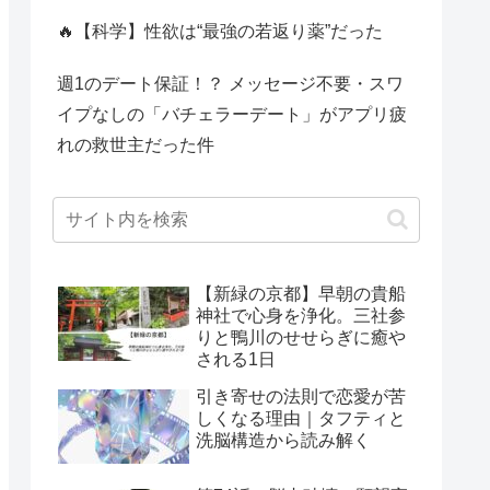
🔥【科学】性欲は“最強の若返り薬”だった
週1のデート保証！？ メッセージ不要・スワ
イプなしの「バチェラーデート」がアプリ疲
れの救世主だった件
【新緑の京都】早朝の貴船
神社で心身を浄化。三社参
りと鴨川のせせらぎに癒や
される1日
引き寄せの法則で恋愛が苦
しくなる理由｜タフティと
洗脳構造から読み解く