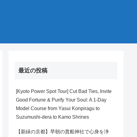
最近の投稿
[Kyoto Power Spot Tour] Cut Bad Ties, Invite
Good Fortune & Purify Your Soul: A 1-Day
Model Course from Yasui Konpiragu to
Suzumushi-dera to Kamo Shrines
【新緑の京都】早朝の貴船神社で心身を浄