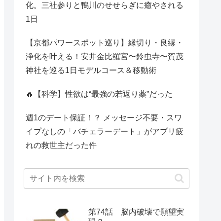
化。三社参りと鴨川のせせらぎに癒やされる
1日
【京都パワースポット巡り】縁切り・良縁・
浄化を叶える！安井金比羅宮〜鈴虫寺〜賀茂
神社を巡る1日モデルコース＆移動術
🔥【科学】性欲は“最強の若返り薬”だった
週1のデート保証！？ メッセージ不要・スワ
イプなしの「バチェラーデート」がアプリ疲
れの救世主だった件
第74話 脳内破壊で願望実