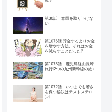
現？
第30話 意図を取り下げな
い
第1076話 貯金するよりお金
を増やす方法、それはお金
を減らすことだった⁉
第1073話 鹿児島経由長崎
旅行❕2つの九州新幹線の旅♪
第1072話 いつまでも若さ
を保つ秘訣はテストステロ
ン❕