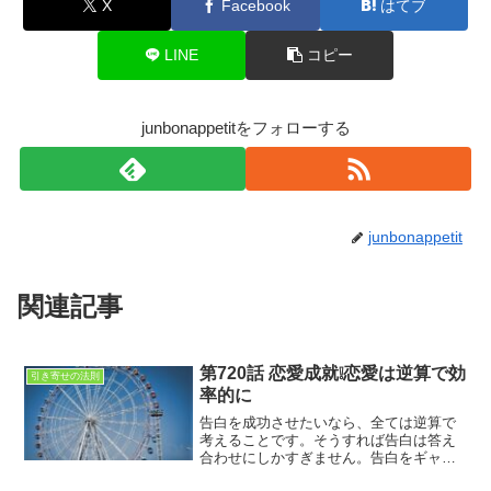
X
Facebook
はてブ
LINE
コピー
junbonappetitをフォローする
junbonappetit
関連記事
第720話 恋愛成就❕恋愛は逆算で効
引き寄せの法則
率的に
告白を成功させたいなら、全ては逆算で
考えることです。そうすれば告白は答え
合わせにしかすぎません。告白をギャン
ブルにしない為にも、出会いからすべて