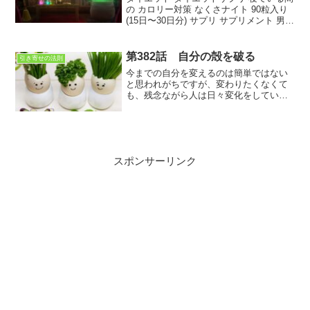
の カロリー対策 なくさナイト 90粒入り
(15日〜30日分) サプリ サプリメント 男性
女性 燃焼 運動 腸活 ギムネマ 白インゲン
豆 油 糖分 炭水化物 リセット 糖質制限こ
うして思考は現実にな...
第382話 自分の殻を破る
引き寄せの法則
今までの自分を変えるのは簡単ではない
と思われがちですが、変わりたくなくて
も、残念ながら人は日々変化をしている
のです。変わってしまうのであれば、自
分の殻を破るような変化をさせてみると
世界は変わります
スポンサーリンク