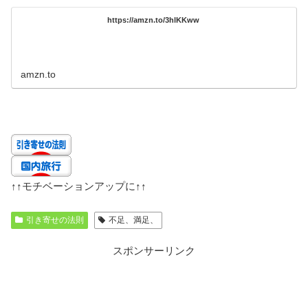
https://amzn.to/3hlKKww
amzn.to
↑↑
モチベーションアップに
↑↑
引き寄せの法則
不足、満足、
スポンサーリンク