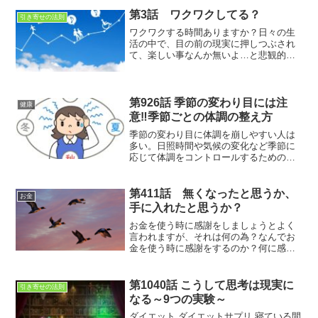
逆算です。これは恋愛以外にも応用でき
ますよ
第3話 ワクワクしてる？
引き寄せの法則
ワクワクする時間ありますか？日々の生
活の中で、目の前の現実に押しつぶされ
て、楽しい事なんか無いよ…と悲観的に
なってしまう事ありますよね？ほんの少
しでもいいのでワクワクする時間を作っ
てみると…
第926話 季節の変わり目には注
健康
意‼季節ごとの体調の整え方
季節の変わり目に体調を崩しやすい人は
多い。日照時間や気候の変化など季節に
応じて体調をコントロールするための体
を動かす習慣と、体を休める習慣を知れ
ば調子のいい体を作ることができるかも
しれない
第411話 無くなったと思うか、
お金
手に入れたと思うか？
お金を使う時に感謝をしましょうとよく
言われますが、それは何の為？なんでお
金を使う時に感謝をするのか？何に感謝
するのか？お金？自分？相手？強制的な
感謝で心に蓋をしない様にしましょうね
第1040話 こうして思考は現実に
引き寄せの法則
なる～9つの実験～
ダイエット ダイエットサプリ 寝ている間