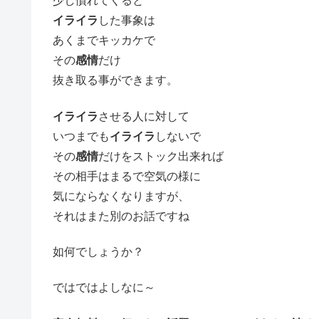
少し慣れてくると
イライラ
した事象は
あくまでキッカケで
その
感情
だけ
抜き取る事ができます。
イライラ
させる人に対して
いつまでも
イライラ
しないで
その
感情
だけをストック出来れば
その相手はまるで空気の様に
気にならなくなりますが、
それはまた別のお話ですね
如何でしょうか？
ではではよしなに～