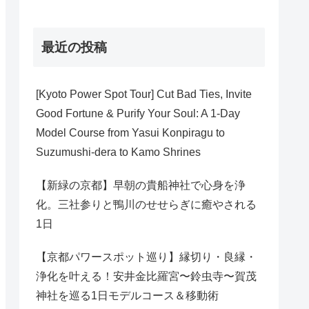
最近の投稿
[Kyoto Power Spot Tour] Cut Bad Ties, Invite
Good Fortune & Purify Your Soul: A 1-Day
Model Course from Yasui Konpiragu to
Suzumushi-dera to Kamo Shrines
【新緑の京都】早朝の貴船神社で心身を浄
化。三社参りと鴨川のせせらぎに癒やされる
1日
【京都パワースポット巡り】縁切り・良縁・
浄化を叶える！安井金比羅宮〜鈴虫寺〜賀茂
神社を巡る1日モデルコース＆移動術