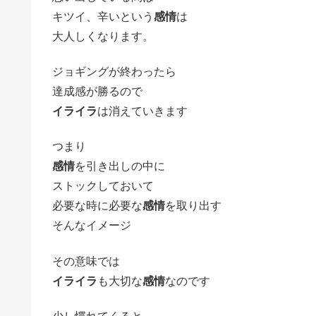
キツイ、辛いという
感情
は
大人しくなります。
ジョギングが終わったら
達成感が勝るので
イライラ
は消えていきます
つまり
感情
を引き出しの中に
ストックしておいて
必要な時に必要な
感情
を取り出す
そんなイメージ
その意味では
イライラ
も大切な
感情
なのです