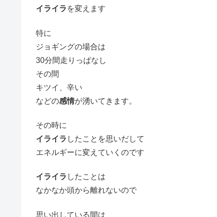
イライラ
を変えます
特に
ジョギングの場合は
30分間走りっぱなし
その間
キツイ、辛い
などの
感情
が湧いてきます。
その時に
イライラ
したことを思いだして
エネルギーに変えていくのです
イライラ
したことは
なかなか頭から離れないので
思い出している間は