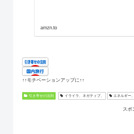
amzn.to
↑↑
モチベーションアップに
↑↑
引き寄せの法則
イライラ、ネガティブ、
エネルギー
スポ