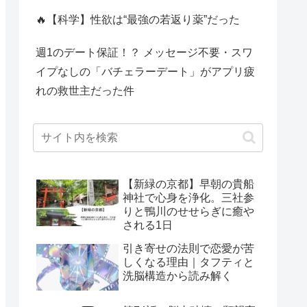
🔥【科学】性欲は“最強の若返り薬”だった
週1のデート保証！？ メッセージ不要・スワ
イプなしの「バチェラーデート」がアプリ疲
れの救世主だった件
【新緑の京都】早朝の貴船
神社で心身を浄化。三社参
りと鴨川のせせらぎに癒や
される1日
引き寄せの法則で恋愛が苦
しくなる理由｜タフティと
洗脳構造から読み解く