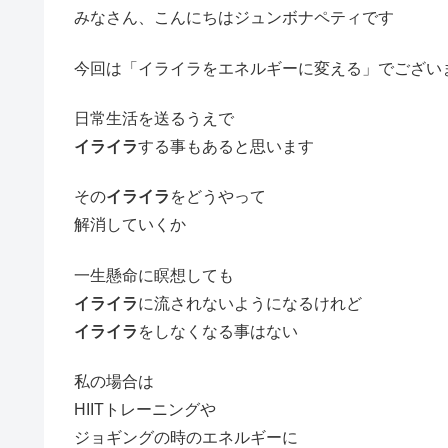
みなさん、こんにちはジュンボナペティです
今回は「イライラをエネルギーに変える」でござい
日常生活を送るうえで
イライラ
する事もあると思います
その
イライラ
をどうやって
解消していくか
一生懸命に瞑想しても
イライラ
に流されないようになるけれど
イライラ
をしなくなる事はない
私の場合は
HIITトレーニングや
ジョギングの時のエネルギーに