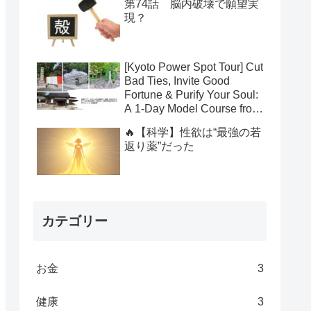
第74話 脳内破壊で願望実
現？
[Kyoto Power Spot Tour] Cut
Bad Ties, Invite Good
Fortune & Purify Your Soul:
A 1-Day Model Course from
Yasui Konpiragu to
🔥【科学】性欲は“最強の若
Suzumushi-dera to Kamo
返り薬”だった
Shrines
カテゴリー
お金
3
健康
3