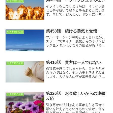
引き寄せの法則
は対応が大変だと思います...
イライラをしてしまう時は、イライラさ
せる事が続いて起きる事もあると思いま
す。そして、どんどん、ドツボにハマっ
ていくのですが、そんな時は、我慢しな
いで、イライラしている自分を受け入れ
て、適度な運動をして、気分転換しまし
ょう。
第458話 続ける勇気と覚悟
引き寄せの法則
ブルーオーシャン戦略とよく言いまが、
スポーツでマイナー競技からのオリンピ
ック金メダルはかなりの価値がありま
す。初代金メダリストの称号は不変な訳
です。
第416話 貴方は一人ではない
引き寄せの法則
孤独感を感じてしまったら、自分を向き
合うのではなく、他人の事を考えてみま
しょう。大切な人に何が出来るのか？内
にこもるよりも、外に視線を向けた方が
良いと思います
第326話 お金欲しいからの連鎖
引き寄せの法則
反応
引き寄せの法則はある事象を引き寄せて
願いを叶えようというものですが、何を
引き寄せるのか、一見関係ないものを引