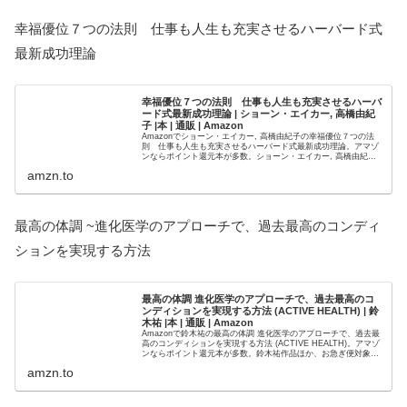
幸福優位７つの法則 仕事も人生も充実させるハーバード式
最新成功理論
幸福優位７つの法則 仕事も人生も充実させるハーバ
ード式最新成功理論 | ショーン・エイカー, 高橋由紀
子 |本 | 通販 | Amazon
Amazonでショーン・エイカー, 高橋由紀子の幸福優位７つの法
則 仕事も人生も充実させるハーバード式最新成功理論。アマゾ
ンならポイント還元本が多数。ショーン・エイカー, 高橋由紀子
作品ほか、お急ぎ便対象商品は当日お届けも可能。また幸福優
amzn.to
位...
最高の体調 ~進化医学のアプローチで、過去最高のコンディ
ションを実現する方法
最高の体調 進化医学のアプローチで、過去最高のコ
ンディションを実現する方法 (ACTIVE HEALTH) | 鈴
木祐 |本 | 通販 | Amazon
Amazonで鈴木祐の最高の体調 進化医学のアプローチで、過去最
高のコンディションを実現する方法 (ACTIVE HEALTH)。アマゾ
ンならポイント還元本が多数。鈴木祐作品ほか、お急ぎ便対象商
品は当日お届けも可能。また最高の体調 進化医学...
amzn.to