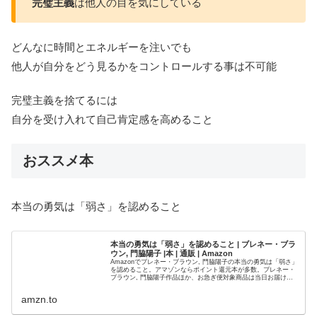
完璧主義
は他人の目を気にしている
どんなに時間とエネルギーを注いでも
他人が自分をどう見るかをコントロールする事は不可能
完璧主義を捨てるには
自分を受け入れて自己肯定感を高めること
おススメ本
本当の勇気は「弱さ」を認めること
本当の勇気は「弱さ」を認めること | ブレネー・ブラ
ウン, 門脇陽子 |本 | 通販 | Amazon
Amazonでブレネー・ブラウン, 門脇陽子の本当の勇気は「弱さ」
を認めること。アマゾンならポイント還元本が多数。ブレネー・
ブラウン, 門脇陽子作品ほか、お急ぎ便対象商品は当日お届けも
可能。また本当の勇気は「弱さ」を認めることもアマゾン配送...
amzn.to