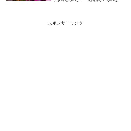
き寄せた感じがしても、それがどこかで
繋がっている。こじつけだと思われるか
もしれませんが、そもそも、スピリテュ
アルな世界なんてこじつけなんですか
スポンサーリンク
ら。