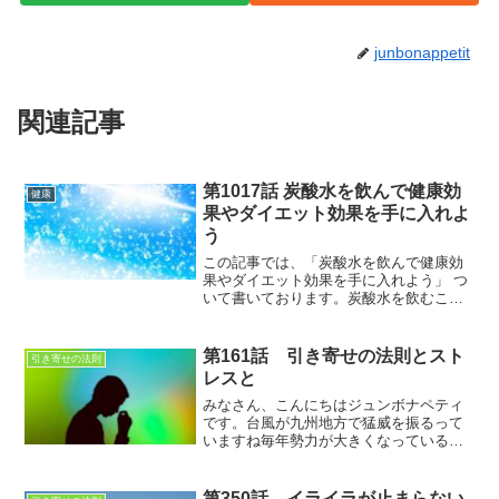
junbonappetit
関連記事
第1017話 炭酸水を飲んで健康効
健康
果やダイエット効果を手に入れよ
う
この記事では、「炭酸水を飲んで健康効
果やダイエット効果を手に入れよう」 つ
いて書いております。炭酸水を飲むこと
によって得られる健康効果について説明
しております。炭酸水と言っても砂糖な
どの加えられたジュースではないので、
第161話 引き寄せの法則とスト
引き寄せの法則
コーラやジンジャーエールは除きます‼
レスと
みなさん、こんにちはジュンボナペティ
です。台風が九州地方で猛威を振るって
いますね毎年勢力が大きくなっている感
じがしますが命を守る行動という事で早
めの避難が大事ですね。コロナの影響で
避難所の在り方も問われて自治体のかた
第350話 イライラが止まらない