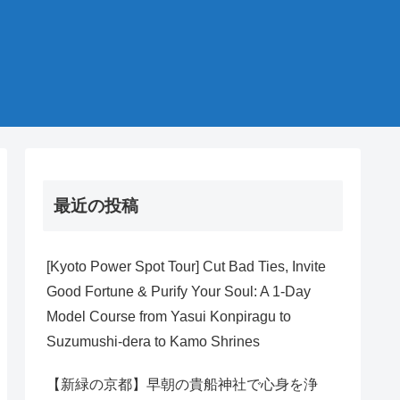
最近の投稿
[Kyoto Power Spot Tour] Cut Bad Ties, Invite
Good Fortune & Purify Your Soul: A 1-Day
Model Course from Yasui Konpiragu to
Suzumushi-dera to Kamo Shrines
【新緑の京都】早朝の貴船神社で心身を浄