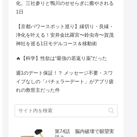
化。三社参りと鴨川のせせらぎに癒やされる
1日
【京都パワースポット巡り】縁切り・良縁・
浄化を叶える！安井金比羅宮〜鈴虫寺〜賀茂
神社を巡る1日モデルコース＆移動術
🔥【科学】性欲は“最強の若返り薬”だった
週1のデート保証！？ メッセージ不要・スワ
イプなしの「バチェラーデート」がアプリ疲
れの救世主だった件
第74話 脳内破壊で願望実