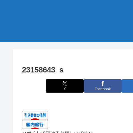
23158643_s
X
Facebook