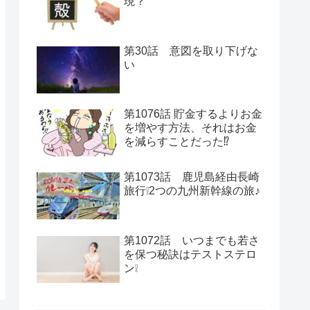
現？
第30話 意図を取り下げな
い
第1076話 貯金するよりお金
を増やす方法、それはお金
を減らすことだった⁉
第1073話 鹿児島経由長崎
旅行❕2つの九州新幹線の旅♪
第1072話 いつまでも若さ
を保つ秘訣はテストステロ
ン❕