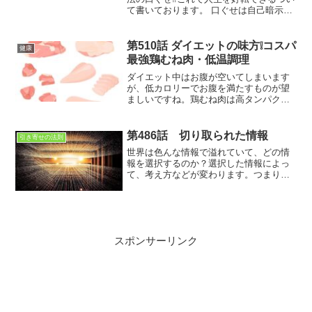
て書いております。 口ぐせは自己暗示で
あり、他人に言われるよりも遥かに効果
がある。ポジティブな口ぐせで自己暗示
をかけて人生を好転させることができる
第510話 ダイエットの味方❕コスパ
健康
最強鶏むね肉・低温調理
ダイエット中はお腹が空いてしまいます
が、低カロリーでお腹を満たすものが望
ましいですね。鶏むね肉は高タンパクで
低カロリー、しかもリーズナブルなの
で、ダイエットだけではなく、筋トレに
も重宝する逸品です
第486話 切り取られた情報
引き寄せの法則
世界は色んな情報で溢れていて、どの情
報を選択するのか？選択した情報によっ
て、考え方などが変わります。つまり、
その選択が貴方の人生を変えるといって
も過言ではないと思います。
スポンサーリンク