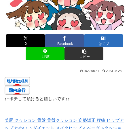
X
Facebook
はてブ
LINE
コピー
2022.08.31
2023.03.28
↑↑
ポチして頂けると嬉しいです
↑↑
美尻 クッション 骨盤 骨盤クッション 姿勢矯正 腰痛 ヒップア
ップ かわいい ダイエット メイクヒップス ベーグルクッショ