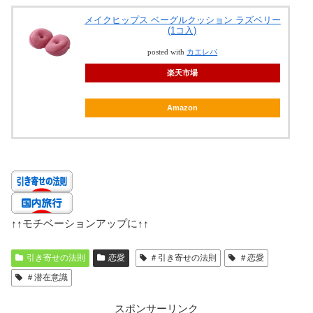
メイクヒップス ベーグルクッション ラズベリー
(1コ入)
posted with
カエレバ
楽天市場
Amazon
↑↑
モチベーションアップに
↑↑
引き寄せの法則
恋愛
＃引き寄せの法則
＃恋愛
＃潜在意識
スポンサーリンク