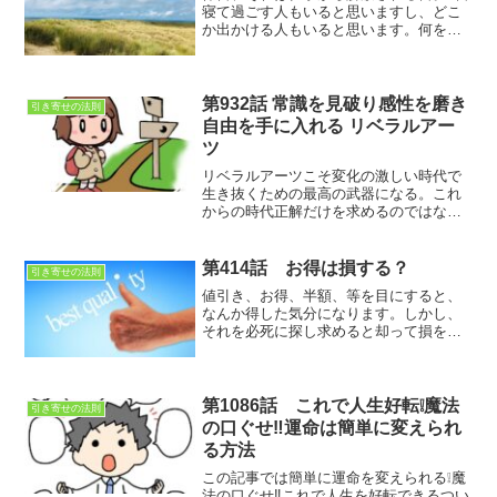
寝て過ごす人もいると思いますし、どこ
か出かける人もいると思います。何をし
て過ごしても良い1日ですが、出来れば、
充実した1日であって欲しいと願うのは、
当たり前の事。折角の1日をどうやって充
実させますか？
第932話 常識を見破り感性を磨き
引き寄せの法則
自由を手に入れる リベラルアー
ツ
リベラルアーツこそ変化の激しい時代で
生き抜くための最高の武器になる。これ
からの時代正解だけを求めるのではなく
善悪の判断をするための感性を磨くこと
第414話 お得は損する？
引き寄せの法則
値引き、お得、半額、等を目にすると、
なんか得した気分になります。しかし、
それを必死に探し求めると却って損をし
ます。何故かというと、そこから得られ
る利益より、そこから失う時間の損失が
大きいのです。それぐらい、時間って大
切という事です。
第1086話 これで人生好転❕魔法
引き寄せの法則
の口ぐせ‼運命は簡単に変えられ
る方法
この記事では簡単に運命を変えられる❕魔
法の口ぐせ‼これで人生を好転できるつい