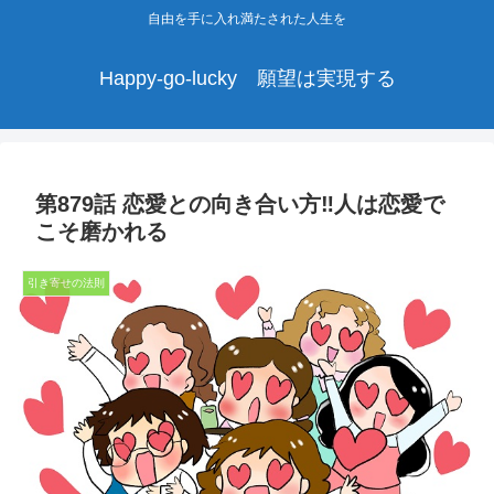
自由を手に入れ満たされた人生を
Happy-go-lucky 願望は実現する
第879話 恋愛との向き合い方‼人は恋愛で
こそ磨かれる
引き寄せの法則