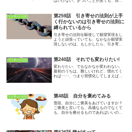
はいけない。きついことがあても、自分
が価値を感じる行動をすること、そうす
ることで結果に関わらず人生は必ず充実
する。
第259話 引き寄せの法則が上手
引き寄せの法則
く行かないのは引き寄せの法則に
縛られているから
引き寄せの法則を駆使して願望実現をし
ようと頑張っていても、なかなか願望実
現しないのは、もしかしたら、引き寄せ
の法則に縛られているからかもしれませ
ん。
第240話 それでも変わりたい!
引き寄せの法則
変わりたい、でもなかなか変われない。
最初のうちは、難しいけれど、慣れてく
れば‥‥、つまり習慣化してしまえば、
継続できる訳です。この習慣化がポイン
トですね
第48話 自分を褒めてみる
引き寄せの法則
普段、自分にご褒美をあげていますか？
ご褒美と言いても、高価なものでなくて
も、自分を癒せるものであればいいので
すが、何が自分を喜ばせるのかを考える
のも大切なんですね～