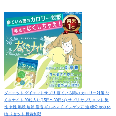
ダイエット ダイエットサプリ 寝ている間の カロリー対策 な
くさナイト 90粒入り(15日〜30日分) サプリ サプリメント 男
性 女性 燃焼 運動 腸活 ギムネマ 白インゲン豆 油 糖分 炭水化
物 リセット 糖質制限