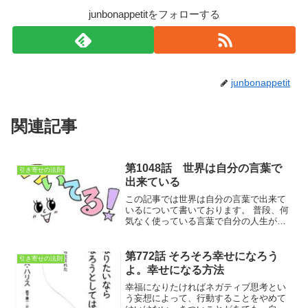
junbonappetitをフォローする
junbonappetit
関連記事
第1048話 世界は自分の言葉で
引き寄せの法則
出来ている
この記事では世界は自分の言葉で出来て
いるについて書いております。 普段、何
気なく使っている言葉で自分の人生がで
きるていると知ったら驚くかもしれな
い。試しに、自分の言葉に注意を向けて
みると、思っている以上に不平不満が多
第772話 そろそろ幸せになろう
引き寄せの法則
いと気が付くハズ。つまり、自分を取り
よ。幸せになる方法
巻く環境はそういうことなのです
幸福になりたければネガティブ思考とい
う妄想によって、行動することをやめて