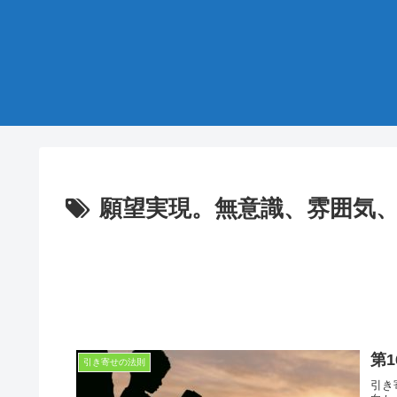
願望実現。無意識、雰囲気
第
引き寄せの法則
引き