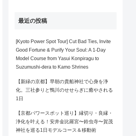
最近の投稿
[Kyoto Power Spot Tour] Cut Bad Ties, Invite
Good Fortune & Purify Your Soul: A 1-Day
Model Course from Yasui Konpiragu to
Suzumushi-dera to Kamo Shrines
【新緑の京都】早朝の貴船神社で心身を浄
化。三社参りと鴨川のせせらぎに癒やされる
1日
【京都パワースポット巡り】縁切り・良縁・
浄化を叶える！安井金比羅宮〜鈴虫寺〜賀茂
神社を巡る1日モデルコース＆移動術