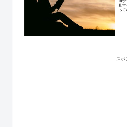
向か
見す
って
スポ