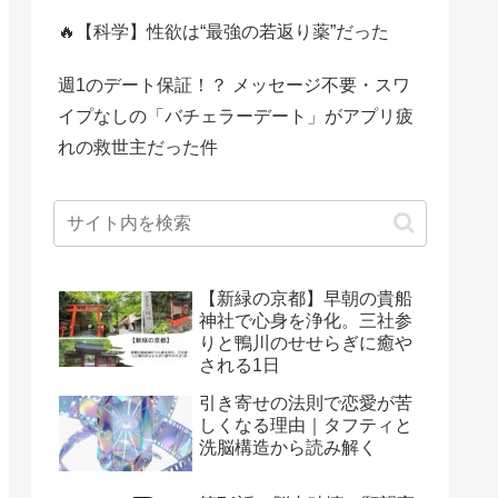
🔥【科学】性欲は“最強の若返り薬”だった
週1のデート保証！？ メッセージ不要・スワ
イプなしの「バチェラーデート」がアプリ疲
れの救世主だった件
【新緑の京都】早朝の貴船
神社で心身を浄化。三社参
りと鴨川のせせらぎに癒や
される1日
引き寄せの法則で恋愛が苦
しくなる理由｜タフティと
洗脳構造から読み解く