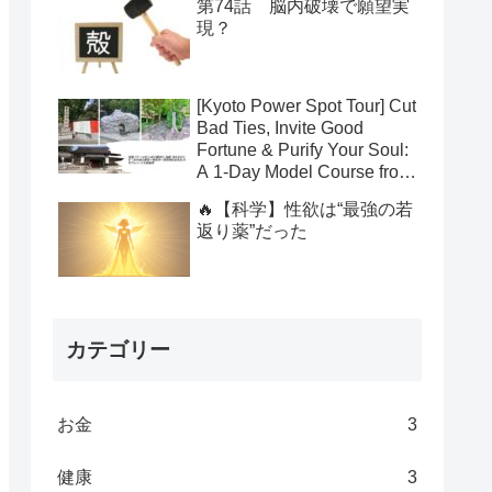
第74話 脳内破壊で願望実
現？
[Kyoto Power Spot Tour] Cut
Bad Ties, Invite Good
Fortune & Purify Your Soul:
A 1-Day Model Course from
Yasui Konpiragu to
🔥【科学】性欲は“最強の若
Suzumushi-dera to Kamo
返り薬”だった
Shrines
カテゴリー
お金
3
健康
3