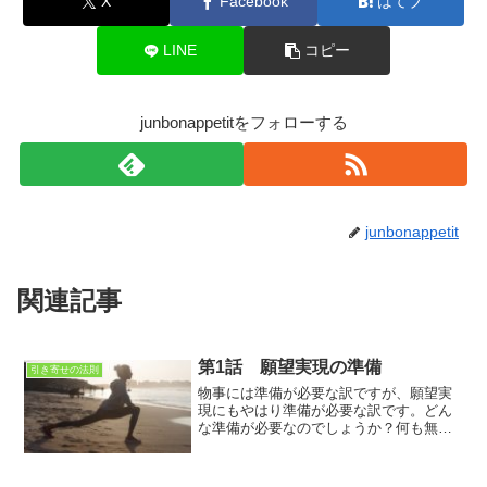
X
Facebook
はてブ
LINE
コピー
junbonappetitをフォローする
junbonappetit
関連記事
第1話 願望実現の準備
引き寄せの法則
物事には準備が必要な訳ですが、願望実
現にもやはり準備が必要な訳です。どん
な準備が必要なのでしょうか？何も無く
今すぐ叶えるぜ‼って初めてしまうと、不
足からの出発になり、不足の状態で幕を
閉じます…