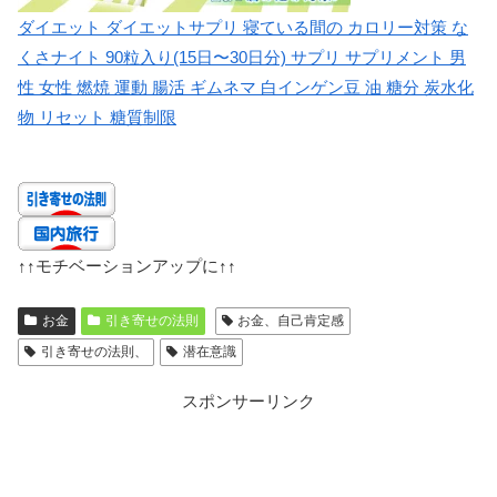
ダイエット ダイエットサプリ 寝ている間の カロリー対策 な
くさナイト 90粒入り(15日〜30日分) サプリ サプリメント 男
性 女性 燃焼 運動 腸活 ギムネマ 白インゲン豆 油 糖分 炭水化
物 リセット 糖質制限
↑↑
モチベーションアップに
↑↑
お金
引き寄せの法則
お金、自己肯定感
引き寄せの法則、
潜在意識
スポンサーリンク