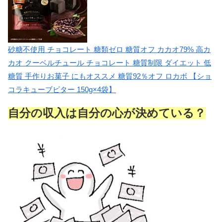
砂糖不使用 チョコレート 糖類ゼロ 糖質オフ カカオ79% 高カ
カオ クーベルチュール チョコレート 糖質制限 ダイエット 低
糖質 手作りお菓子 にもオススメ 糖質92％オフ ロカボ 【ショ
コラキューブビター 150g×4袋】
自分の収入は自分の心が決めている？