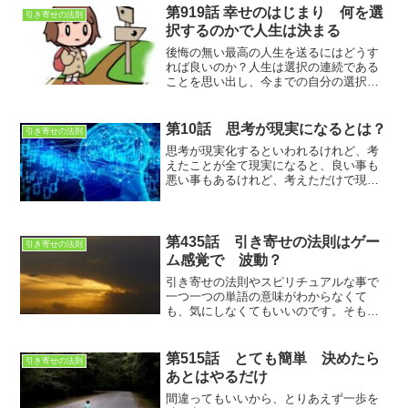
第919話 幸せのはじまり 何を選
引き寄せの法則
択するのかで人生は決まる
後悔の無い最高の人生を送るにはどうす
れば良いのか？人生は選択の連続である
ことを思い出し、今までの自分の選択を
振り返ってみると、今の自分に納得でき
るはず
第10話 思考が現実になるとは？
引き寄せの法則
思考が現実化するといわれるけれど、考
えたことが全て現実になると、良い事も
悪い事もあるけれど、考えただけで現実
になるなら、たくさん考えればたくさん
実現するのかな？
第435話 引き寄せの法則はゲー
引き寄せの法則
ム感覚で 波動？
引き寄せの法則やスピリチュアルな事で
一つ一つの単語の意味がわからなくて
も、気にしなくてもいいのです。そもそ
も、引き寄せの法則をしっかり理解しな
くても、願いは叶います。自分が納得で
きればそれで良いのです。
第515話 とても簡単 決めたら
引き寄せの法則
あとはやるだけ
間違ってもいいから、とりあえず一歩を