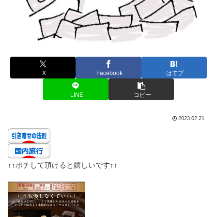
X
Facebook
はてブ
LINE
コピー
2023.02.21
↑↑
ポチして頂けると嬉しいです
↑↑