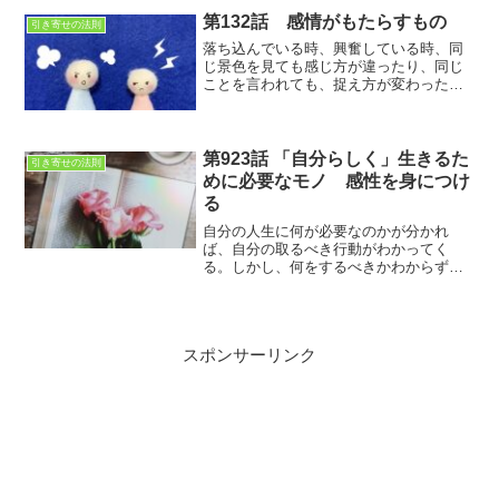
第132話 感情がもたらすもの
引き寄せの法則
落ち込んでいる時、興奮している時、同
じ景色を見ても感じ方が違ったり、同じ
ことを言われても、捉え方が変わった
り、その時の感情によって変わります。
という事は感情が我々の人生を支配して
いるのかも・・・？
第923話 「自分らしく」生きるた
引き寄せの法則
めに必要なモノ 感性を身につけ
る
自分の人生に何が必要なのかが分かれ
ば、自分の取るべき行動がわかってく
る。しかし、何をするべきかわからず迷
子になることも多い感性を身につけるこ
とができれば、迷子になることなく、自
分らしく生きていける
スポンサーリンク