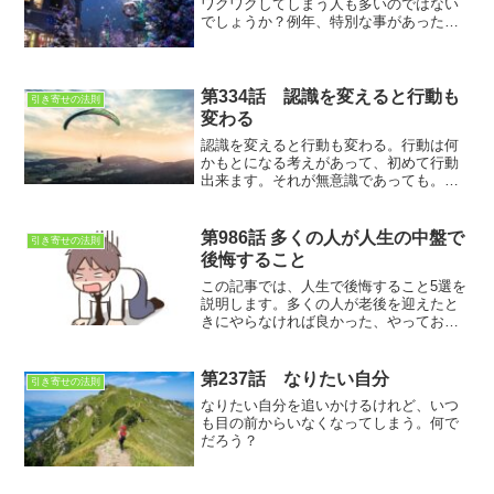
ワクワクしてしまう人も多いのではない
でしょうか？例年、特別な事があったわ
けでは無いのですが、それでも何となく
ワクワクしてしますのは、街がそんな雰
囲気になるからでしょうね。こんな気分
の感染なら有難いです。
第334話 認識を変えると行動も
引き寄せの法則
変わる
認識を変えると行動も変わる。行動は何
かもとになる考えがあって、初めて行動
出来ます。それが無意識であっても。
今、自分の根底にあるのはどんな考えな
のだろか？
第986話 多くの人が人生の中盤で
引き寄せの法則
後悔すること
この記事では、人生で後悔すること5選を
説明します。多くの人が老後を迎えたと
きにやらなければ良かった、やっておけ
ば良かったなど色々思う訳ですが、若い
うちにそれを知ることによって、後悔す
ることなく、人生を過ごせるかも知れま
第237話 なりたい自分
引き寄せの法則
せん
なりたい自分を追いかけるけれど、いつ
も目の前からいなくなってしまう。何で
だろう？