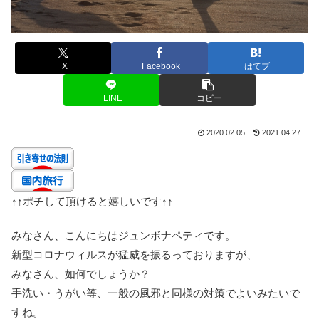
X
Facebook
はてブ
LINE
コピー
2020.02.05
2021.04.27
↑↑
ポチして頂けると嬉しいです
↑↑
みなさん、こんにちはジュンボナペティです。
新型コロナウィルスが猛威を振るっておりますが、
みなさん、如何でしょうか？
手洗い・うがい等、一般の風邪と同様の対策でよいみたいで
すね。