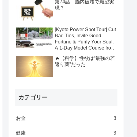
第74話 脳内破壊で願望実
現？
[Kyoto Power Spot Tour] Cut
Bad Ties, Invite Good
Fortune & Purify Your Soul:
A 1-Day Model Course from
Yasui Konpiragu to
🔥【科学】性欲は“最強の若
Suzumushi-dera to Kamo
返り薬”だった
Shrines
カテゴリー
お金
3
健康
3