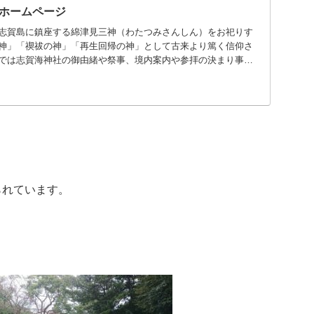
ホームページ
志賀島に鎮座する綿津見三神（わたつみさんしん）をお祀りす
神」「禊祓の神」「再生回帰の神」として古来より篤く信仰さ
では志賀海神社の御由緒や祭事、境内案内や参拝の決まり事な
られています。