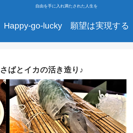
自由を手に入れ満たされた人生を
Happy-go-lucky 願望は実現する
マさばとイカの活き造り♪