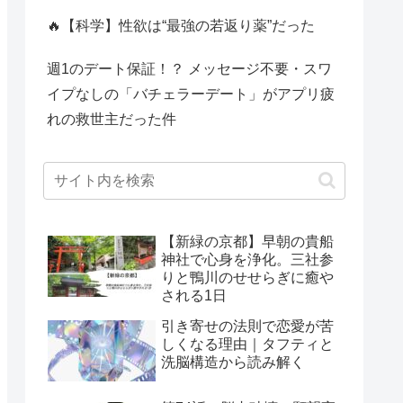
🔥【科学】性欲は“最強の若返り薬”だった
週1のデート保証！？ メッセージ不要・スワ
イプなしの「バチェラーデート」がアプリ疲
れの救世主だった件
【新緑の京都】早朝の貴船
神社で心身を浄化。三社参
りと鴨川のせせらぎに癒や
される1日
引き寄せの法則で恋愛が苦
しくなる理由｜タフティと
洗脳構造から読み解く