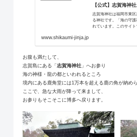
【公式】志賀海神社
志賀海神社は福岡市東区
る神社です。「海の守護
れています。このサイト
どにつ...
www.shikaumi-jinja.jp
お腹も満たして、
志賀島にある「
志賀海神社
」へお参り
海の神様・龍の都といわれるところ
境内にある鹿角堂には1万本を超える鹿の角が納め
ここで、急な大雨が降って来まして、
お参りもそこそこに博多へ戻ります。