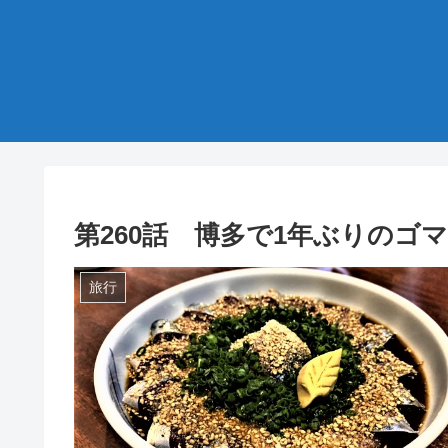
第260話 博多で1年ぶりのゴ
旅行