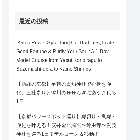
最近の投稿
[Kyoto Power Spot Tour] Cut Bad Ties, Invite
Good Fortune & Purify Your Soul: A 1-Day
Model Course from Yasui Konpiragu to
Suzumushi-dera to Kamo Shrines
【新緑の京都】早朝の貴船神社で心身を浄
化。三社参りと鴨川のせせらぎに癒やされる
1日
【京都パワースポット巡り】縁切り・良縁・
浄化を叶える！安井金比羅宮〜鈴虫寺〜賀茂
神社を巡る1日モデルコース＆移動術