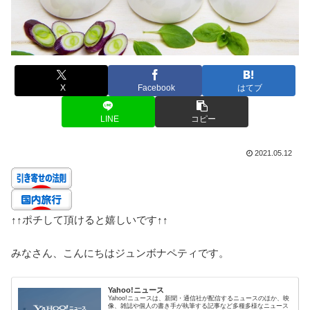
X
Facebook
はてブ
LINE
コピー
2021.05.12
↑↑
ポチして頂けると嬉しいです
↑↑
みなさん、こんにちはジュンボナペティです。
Yahoo!ニュース
Yahoo!ニュースは、新聞・通信社が配信するニュースのほか、映
像、雑誌や個人の書き手が執筆する記事など多種多様なニュース