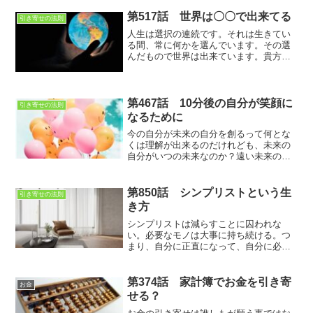
それをちゃんと教えてくれる人はいな
い。みんな受け売りという事ですね。
第517話 世界は〇〇で出来てる
引き寄せの法則
人生は選択の連続です。それは生きてい
る間、常に何かを選んでいます。その選
んだもので世界は出来ています。貴方の
目の前の世界は、貴方の選択で出来てい
るのです
第467話 10分後の自分が笑顔に
引き寄せの法則
なるために
今の自分が未来の自分を創るって何とな
くは理解が出来るのだけれども、未来の
自分がいつの未来なのか？遠い未来の自
分だと、後で取り返せる、だから今でな
くても大丈夫。でも近い未来の場合、
今、やるか？やらないか？の選択を強い
第850話 シンプリストという生
引き寄せの法則
られるわけです
き方
シンプリストは減らすことに囚われな
い。必要なモノは大事に持ち続ける。つ
まり、自分に正直になって、自分に必要
なモノを追求していくという生き方
第374話 家計簿でお金を引き寄
お金
せる？