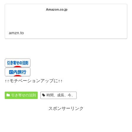
Amazon.co.jp
amzn.to
↑↑
モチベーションアップに
↑↑
引き寄せの法則
時間、成長、今、
スポンサーリンク