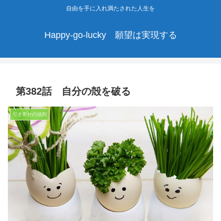
自由を手に入れ満たされた人生を
Happy-go-lucky 願望は実現する
第382話 自分の殻を破る
引き寄せの法則