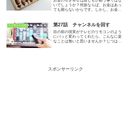
お金の引き寄せは誰しもが願う事ではな
いでしょうか？何故ならば、お金はあっ
ても困らないからです。しかし、お金そ
のものを引き寄せるというよりは、お金
を自由に使える状態を引き寄せるという
ことなのかも知れませんね。お金を自由
第27話 チャンネルを回す
引き寄せの法則
に使うためには、まず「アレ」をしまし
目の前の現実がテレビのリモコンのよう
ょう。
にパッと変わってくれたら、こんなに楽
なことは無いと思いませんか？じつは、
そんな簡単に変えることが出来るので
す。その方法とは如何に…
スポンサーリンク