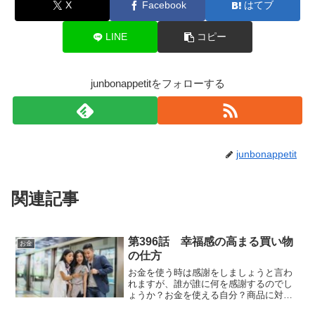
X
Facebook
はてブ
LINE
コピー
junbonappetitをフォローする
junbonappetit
関連記事
第396話 幸福感の高まる買い物
お金
の仕方
お金を使う時は感謝をしましょうと言わ
れますが、誰が誰に何を感謝するのでし
ょうか？お金を使える自分？商品に対し
て？払う相手？何の感謝なのか？意外と