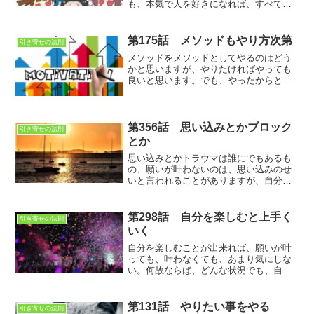
も、本気で人を好きになれば、すべての
人は不器用になる。恋愛になると人は冷
静な判断ができなくなる
第175話 メソッドもやり方次第
引き寄せの法則
メソッドをメソッドとしてやるのはどう
かと思いますが、やりたければやっても
良いと思います。でも、やったからと言
って実現するわけでは無いというのは耳
タコですね。実現するまでやれば別です
が…
第356話 思い込みとかブロック
引き寄せの法則
とか
思い込みとかトラウマは誰にでもあるも
の、願いが叶わないのは、思い込みのせ
いと言われることがありますが、自分で
その思い込みがあるから叶わないと言っ
ているのは、ただ単に言い訳に過ぎな
い。のでは？
第298話 自分を楽しむと上手く
引き寄せの法則
いく
自分を楽しむことが出来れば、願いが叶
っても、叶わなくても、あまり気にしな
い。何故ならば、どんな状況でも、自分
を楽しむことが出来れば、叶わない状況
すら楽しいものです。叶わくても楽しい
というのは、ある意味最強なメンタルな
第131話 やりたい事をやる
引き寄せの法則