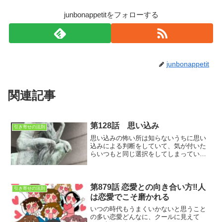
junbonappetitをフォローする
junbonappetit
関連記事
第128話 思い込み
引き寄せの法則
思い込みの怖い所は知らないうちに思い
込みによる判断をしていて、気が付いた
らいつもと同じ選択をしてしまっている
事ではないでしょうか？人生は選択の連
続な訳です。その判断基準が思い込みで
あったとしたら・・・
第879話 恋愛との向き合い方‼人
引き寄せの法則
は恋愛でこそ磨かれる
いつの時代もうまくいかないと思うこと
の多い恋愛どんなに、クールに見えて