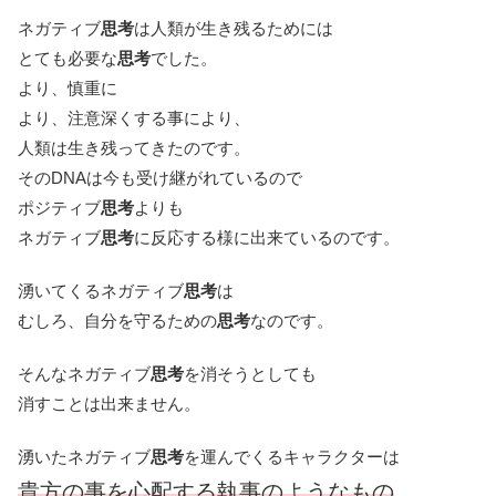
ネガティブ
思考
は人類が生き残るためには
とても必要な
思考
でした。
より、慎重に
より、注意深くする事により、
人類は生き残ってきたのです。
そのDNAは今も受け継がれているので
ポジティブ
思考
よりも
ネガティブ
思考
に反応する様に出来ているのです。
湧いてくるネガティブ
思考
は
むしろ、自分を守るための
思考
なのです。
そんなネガティブ
思考
を消そうとしても
消すことは出来ません。
湧いたネガティブ
思考
を運んでくるキャラクターは
貴方の事を心配する執事のようなもの