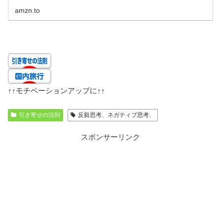
amzn.to
↑↑
モチベーションアップに
↑↑
引き寄せの法則
反芻思考、ネガティブ思考、
スポンサーリンク