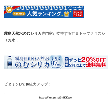
霧島天然水のむシリカ
専門家が支持する世界トップクラスシ
リカ水！
ビタミンDで免疫力アップ！
https://amzn.to/3hlKKww