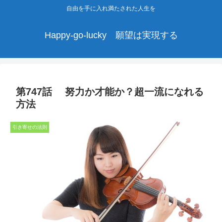
自由を手に入れ満たされた人生を
Happy-go-lucky 願望は実現する
第747話 努力か才能か？超一流になれる
方法
引き寄せの法則