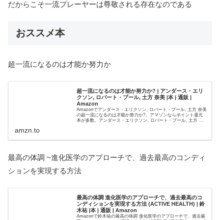
だからこそ一流プレーヤーは尊敬される存在なのである
おススメ本
超一流になるのは才能か努力か
超一流になるのは才能か努力か? | アンダース・エリ
クソン, ロバート・プール, 土方 奈美 |本 | 通販 |
Amazon
Amazonでアンダース・エリクソン, ロバート・プール, 土方 奈美
の超一流になるのは才能か努力か?。アマゾンならポイント還元
本が多数。アンダース・エリクソン, ロバート・プール, 土方 奈
美作品ほか、お急ぎ便対象商品は当日お届けも可能。...
amzn.to
最高の体調 ~進化医学のアプローチで、過去最高のコンディ
ションを実現する方法
最高の体調 進化医学のアプローチで、過去最高のコ
ンディションを実現する方法 (ACTIVE HEALTH) | 鈴
木祐 |本 | 通販 | Amazon
Amazonで鈴木祐の最高の体調 進化医学のアプローチで、過去最