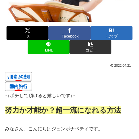
X
Facebook
はてブ
LINE
コピー
2022.04.21
↑↑
ポチして頂けると嬉しいです
↑↑
努力か才能か？超一流になれる方法
みなさん。こんにちはジュンボナペティです。