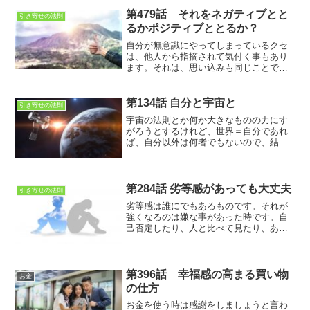
す。
第479話 それをネガティブとと
引き寄せの法則
るかポジティブととるか？
自分が無意識にやってしまっているクセ
は、他人から指摘されて気付く事もあり
ます。それは、思い込みも同じことで
す。思い込みに気が付くと、今までの考
え方を変えるキッカケになる事もありま
す。
第134話 自分と宇宙と
引き寄せの法則
宇宙の法則とか何か大きなものの力にす
がろうとするけれど、世界＝自分であれ
ば、自分以外は何者でもないので、結局
は自分を信じるという事ですね
第284話 劣等感があっても大丈夫
引き寄せの法則
劣等感は誰にでもあるものです。それが
強くなるのは嫌な事があった時です。自
己否定したり、人と比べて見たり、あれ
もこれも考えなければいけないので、と
ても忙しいのです。
第396話 幸福感の高まる買い物
お金
の仕方
お金を使う時は感謝をしましょうと言わ