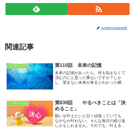
junbonappetit
関連記事
第110話 未来の記憶
引き寄せの法則
未来の記憶があったら、何も悩まなくて
済むのにと思った事ないですが？しか
し、望まない未来が来るとわかった瞬間
に、我々は自我を保てるのか？知りたい
けれど、知らない方がいいのか？
第839話 やるべきことは「決
引き寄せの法則
めること」
願いを叶えたいと日々頑張っていても、
なかなか叶わない。そんな毎日の繰り返
しかもしれません。それでも、叶えるた
めにすることは1つ。決めるだけなので