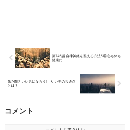
第746話 自律神経を整える方法5選❕心も体も
健康に
第748話 いい男になろう‼ いい男の共通点
とは？
コメント
コメントを書き込む