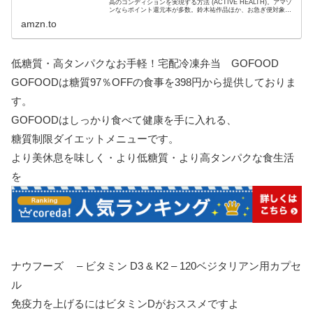
高のコンディションを実現する方法 (ACTIVE HEALTH)。アマゾ
ンならポイント還元本が多数。鈴木祐作品ほか、お急ぎ便対象商
品は当日お届けも可能。また最高の体調 進化医学...
amzn.to
低糖質・高タンパクなお手軽！宅配冷凍弁当 GOFOOD
GOFOODは糖質97％OFFの食事を398円から提供しておりま
す。
GOFOODはしっかり食べて健康を手に入れる、
糖質制限ダイエットメニューです。
より美休息を味しく・より低糖質・より高タンパクな食生活
を
ナウフーズ – ビタミン D3 & K2 – 120ベジタリアン用カプセ
ル
免疫力を上げるにはビタミンDがおススメですよ