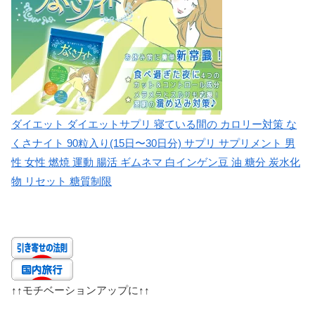
ダイエット ダイエットサプリ 寝ている間の カロリー対策 な
くさナイト 90粒入り(15日〜30日分) サプリ サプリメント 男
性 女性 燃焼 運動 腸活 ギムネマ 白インゲン豆 油 糖分 炭水化
物 リセット 糖質制限
↑↑
モチベーションアップに
↑↑