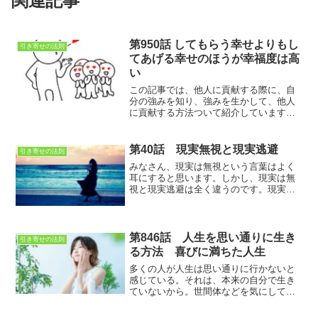
関連記事
第950話 してもらう幸せよりもし
引き寄せの法則
てあげる幸せのほうが幸福度は高
い
この記事では、他人に貢献する際に、自
分の強みを知り、強みを生かして、他人
に貢献する方法ついて紹介しています。
自分強みを見つけられていない人も結構
いるよう様です
第40話 現実無視と現実逃避
引き寄せの法則
みなさん、現実は無視という言葉はよく
耳にすると思います。しかし、現実は無
視と現実逃避は全く違うのです。現実逃
避になってしまっている人いませんか？
逃げるのではなく、無視をしてあげまし
ょう。
第846話 人生を思い通りに生き
引き寄せの法則
る方法 喜びに満ちた人生
多くの人が人生は思い通りに行かないと
感じている。それは、本来の自分で生き
ていないから。世間体などを気にして、
自分を偽っている状態。自分軸を取り戻
し、自分自身の力で人生を切り拓いてい