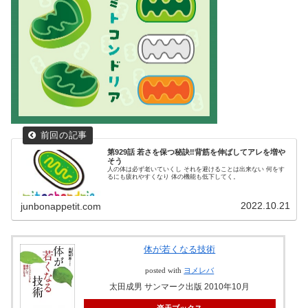
第929話 若さを保つ秘訣‼背筋を伸ばしてアレを増や
そう
人の体は必ず老いていくし それを避けることは出来ない 何をす
るにも疲れやすくなり 体の機能も低下してく。
2022.10.21
junbonappetit.com
体が若くなる技術
posted with
ヨメレバ
太田成男 サンマーク出版 2010年10月