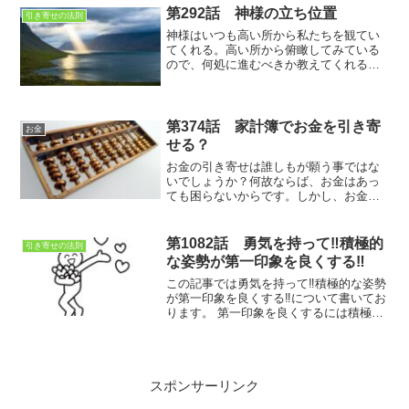
くことが大切
第292話 神様の立ち位置
引き寄せの法則
神様はいつも高い所から私たちを観てい
てくれる。高い所から俯瞰してみている
ので、何処に進むべきか教えてくれる。
自分で自分自身を俯瞰してみれたら、神
様の様に自分をもっといい方向に導ける
かも知れませんね。
第374話 家計簿でお金を引き寄
お金
せる？
お金の引き寄せは誰しもが願う事ではな
いでしょうか？何故ならば、お金はあっ
ても困らないからです。しかし、お金そ
のものを引き寄せるというよりは、お金
を自由に使える状態を引き寄せるという
ことなのかも知れませんね。お金を自由
第1082話 勇気を持って‼積極的
引き寄せの法則
に使うためには、まず「アレ」をしまし
な姿勢が第一印象を良くする‼
ょう。
この記事では勇気を持って‼積極的な姿勢
が第一印象を良くする‼について書いてお
ります。 第一印象を良くするには積極性
が大事なのです。積極的に話しかけて褒
めることを意識すると第一印象は良くな
ります
スポンサーリンク