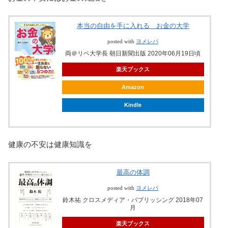
本当の自由を手に入れる お金の大学
posted with
ヨメレバ
両＠リベ大学長 朝日新聞出版 2020年06月19日頃
楽天ブックス
Amazon
Kindle
健康の不安は健康知識を
最高の体調
posted with
ヨメレバ
鈴木祐 クロスメディア・パブリッシング 2018年07
月
楽天ブックス