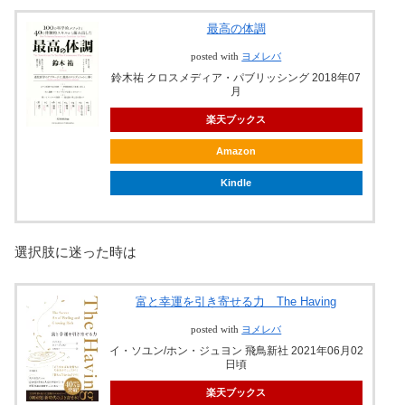
最高の体調
posted with
ヨメレバ
鈴木祐 クロスメディア・パブリッシング 2018年07
月
楽天ブックス
Amazon
Kindle
選択肢に迷った時は
富と幸運を引き寄せる力 The Having
posted with
ヨメレバ
イ・ソユン/ホン・ジュヨン 飛鳥新社 2021年06月02
日頃
楽天ブックス