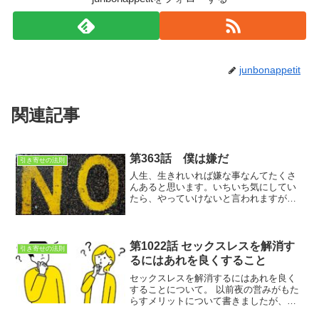
junbonappetit
関連記事
第363話 僕は嫌だ
引き寄せの法則
人生、生きれいれば嫌な事なんてたくさ
んあると思います。いちいち気にしてい
たら、やっていけないと言われますが、
だからと言って、嫌な事は嫌な事と認識
する事によって、何で嫌なのか？考え、
その状況を変える為の成長エネルギーに
もなります。だから大きな声で僕は嫌だ‼
第1022話 セックスレスを解消す
引き寄せの法則
と言いましょう
るにはあれを良くすること
セックスレスを解消するにはあれを良く
することに ついて。 以前夜の営みがもた
らすメリットについて書きましたが、今
回は具体的にセックスレスを解消するア