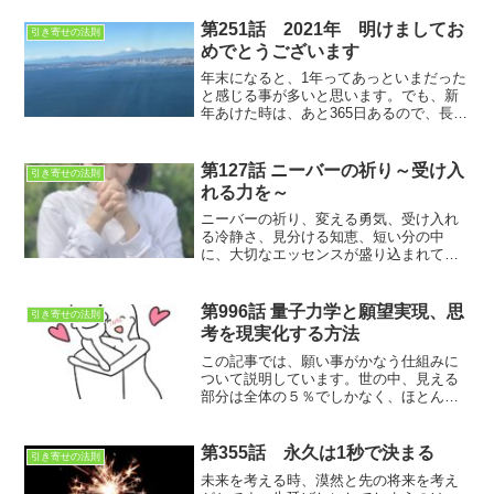
イテムを紹介します。セックスレス解消
には血行を良くすること。そのために
第251話 2021年 明けましてお
引き寄せの法則
は、マッサージなども有効ですね
めでとうございます
年末になると、1年ってあっといまだった
と感じる事が多いと思います。でも、新
年あけた時は、あと365日あるので、長く
感じる。時は常に流れています。後悔な
いように、時間を有効に使いましょう。
第127話 ニーバーの祈り～受け入
引き寄せの法則
れる力を～
ニーバーの祈り、変える勇気、受け入れ
る冷静さ、見分ける知恵、短い分の中
に、大切なエッセンスが盛り込まれてい
ますね。
第996話 量子力学と願望実現、思
引き寄せの法則
考を現実化する方法
この記事では、願い事がかなう仕組みに
ついて説明しています。世の中、見える
部分は全体の５％でしかなく、ほとんど
が見えない世界。しかし、人は目に見え
るものしか信じない。つまり９５％のこ
とは信じていないわけです。
第355話 永久は1秒で決まる
引き寄せの法則
未来を考える時、漠然と先の将来を考え