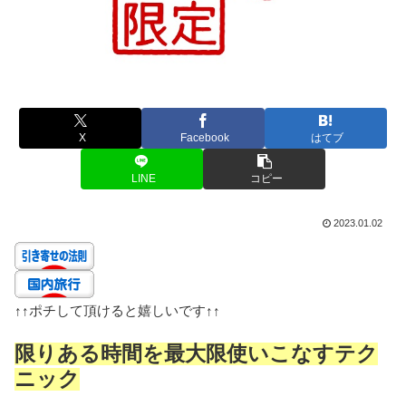
X
Facebook
はてブ
LINE
コピー
2023.01.02
↑↑
ポチして頂けると嬉しいです
↑↑
限りある時間を最大限使いこなすテク
ニック