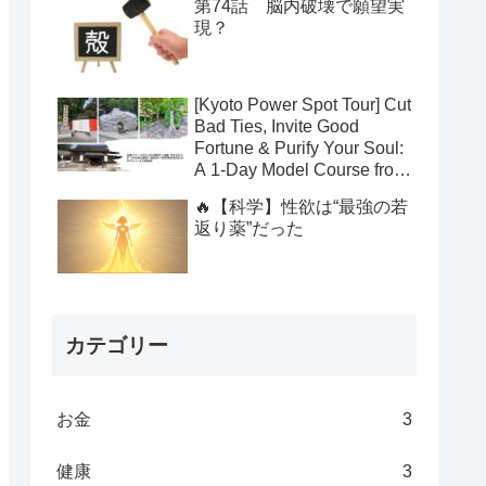
第74話 脳内破壊で願望実
現？
[Kyoto Power Spot Tour] Cut
Bad Ties, Invite Good
Fortune & Purify Your Soul:
A 1-Day Model Course from
Yasui Konpiragu to
🔥【科学】性欲は“最強の若
Suzumushi-dera to Kamo
返り薬”だった
Shrines
カテゴリー
お金
3
健康
3