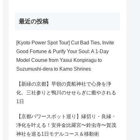
最近の投稿
[Kyoto Power Spot Tour] Cut Bad Ties, Invite
Good Fortune & Purify Your Soul: A 1-Day
Model Course from Yasui Konpiragu to
Suzumushi-dera to Kamo Shrines
【新緑の京都】早朝の貴船神社で心身を浄
化。三社参りと鴨川のせせらぎに癒やされる
1日
【京都パワースポット巡り】縁切り・良縁・
浄化を叶える！安井金比羅宮〜鈴虫寺〜賀茂
神社を巡る1日モデルコース＆移動術