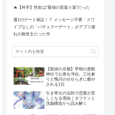
🔥【科学】性欲は“最強の若返り薬”だった
週1のデート保証！？ メッセージ不要・スワ
イプなしの「バチェラーデート」がアプリ疲
れの救世主だった件
【新緑の京都】早朝の貴船
神社で心身を浄化。三社参
りと鴨川のせせらぎに癒や
される1日
引き寄せの法則で恋愛が苦
しくなる理由｜タフティと
洗脳構造から読み解く