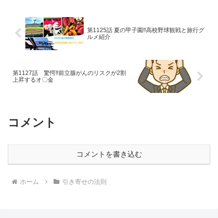
第1125話 夏の甲子園‼高校野球観戦と旅行グ
ルメ紹介
第1127話 驚愕‼前立腺がんのリスクが2割
上昇するオ〇金
コメント
コメントを書き込む
ホーム
引き寄せの法則