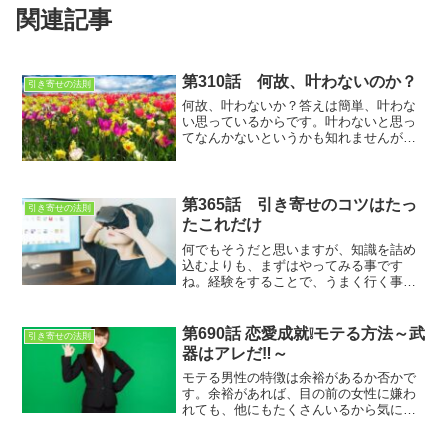
関連記事
第310話 何故、叶わないのか？
引き寄せの法則
何故、叶わないか？答えは簡単、叶わな
い思っているからです。叶わないと思っ
てなんかないというかも知れませんが、
本当に思ってませんか？叶わないと思っ
ていなければ、今はまだ途中とか、叶わ
ないなんて諦めた言葉は出てこないので
す。
第365話 引き寄せのコツはたっ
引き寄せの法則
たこれだけ
何でもそうだと思いますが、知識を詰め
込むよりも、まずはやってみる事です
ね。経験をすることで、うまく行く事や
うまく行かない事が見えてくるのです。
それが判れば、あとは修正をしていけば
良いのですが、何もしないと修正すら出
第690話 恋愛成就❕モテる方法～武
引き寄せの法則
来ないのです。まずは行動ですね。
器はアレだ‼～
モテる男性の特徴は余裕があるか否かで
す。余裕があれば、目の前の女性に嫌わ
れても、他にもたくさんいるから気にし
ない。むしろ、言いたいこと言える。自
分の意見を持たない男性について行こう