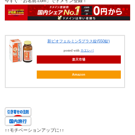
今すぐ「お名前.com」でドメイン登録！
新ビオフェルミンSプラス錠(550錠)
posted with
カエレバ
楽天市場
Amazon
↑↑
モチベーションアップに
↑↑