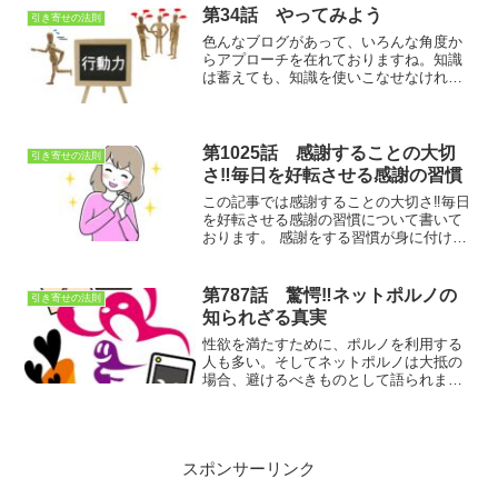
とは思わない
第34話 やってみよう
引き寄せの法則
色んなブログがあって、いろんな角度か
らアプローチを在れておりますね。知識
は蓄えても、知識を使いこなせなけれ
ば、意味が無いのですね。実践あるのみ
という事です
第1025話 感謝することの大切
引き寄せの法則
さ‼毎日を好転させる感謝の習慣
この記事では感謝することの大切さ‼毎日
を好転させる感謝の習慣に ついて書いて
おります。 感謝をする習慣が身に付けば
物事の良い面を見る癖がつき、ポジティ
ブな思考になります。しかし、不平不満
ばかり言っている人は、マイナスな面し
第787話 驚愕‼ネットポルノの
引き寄せの法則
か見ることができず、ネガティブな思考
知られざる真実
になりがちです
性欲を満たすために、ポルノを利用する
人も多い。そしてネットポルノは大抵の
場合、避けるべきものとして語られま
す。しかし、ネットポルノの意外な事実
が…
スポンサーリンク