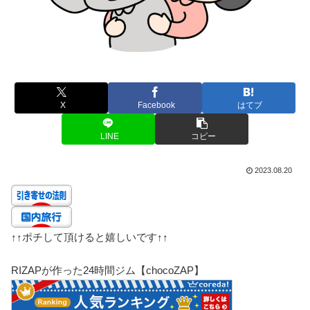
X
Facebook
はてブ
LINE
コピー
2023.08.20
↑↑
ポチして頂けると嬉しいです
↑↑
RIZAPが作った24時間ジム【chocoZAP】