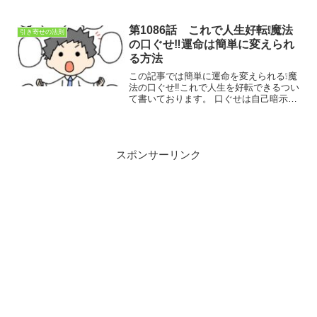
も、引き寄せの法則をしっかり理解しな
くても、願いは叶います。自分が納得で
きればそれで良いのです。
第1086話 これで人生好転❕魔法
引き寄せの法則
の口ぐせ‼運命は簡単に変えられ
る方法
この記事では簡単に運命を変えられる❕魔
法の口ぐせ‼これで人生を好転できるつい
て書いております。 口ぐせは自己暗示で
あり、他人に言われるよりも遥かに効果
がある。ポジティブな口ぐせで自己暗示
をかけて人生を好転させることができる
スポンサーリンク