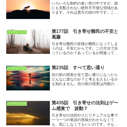
いろいろな制約の多い世の中ですが、誰
にも支配されない絶対不可侵な領域があ
ります。それは貴方の頭の中です。ここ
は誰にも支配されないのですが、思い込
みが貴方の自由の翼をむしり取る事もあ
るので注意です
第177話 引き寄せ難民の不安と
引き寄せの法則
葛藤
引き寄せ難民の皆様が難民になってしま
うのは、不安だからです。この方法で合
っているのか？あっているか間違ってい
るのかは数年後にわかる事もあるので
す。
第235話 すべて思い通り
引き寄せの法則
目の前の現実が全て思い通りになったら
どんなに楽なのか？と考える人もいるか
も知れません。目の前の現実は内面の投
影。ということは内面を思い通りにして
しまえば、良いのすが、それがなかなか
難しい…
第435話 引き寄せの法則はゲー
引き寄せの法則
ム感覚で 波動？
引き寄せの法則やスピリチュアルな事で
一つ一つの単語の意味がわからなくて
も、気にしなくてもいいのです。そもそ