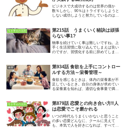
ビジネスで大成功するのは世界の僅か
数％しかし、90％はトライすらしようと
しない成功しようと努力しているのは
10％ぐらいだ
第215話 うまくいく秘訣は頑張
引き寄せの法則
らない事1?
物事を続けていく事は難しいですね。上
手く生活習慣に取り込んでしまえば良い
のですが、習慣化する前に辞めてしまう
事が多い。それは何故か？頑張りすぎて
しまっている事も要因の一つなのです
第934話 食欲を上手にコントロー
健康
ルする方法～栄養管理～
食欲を感じるときは、体内の栄養素が不
足しているとき。自分の身体が求めてい
る栄養素を知れば、適切な食事量で満足
でき、食べすぎを防ぐことができる。食
欲を上手くコントロールして、腹8分目で
満足できる食生活を手に入れる方法と
第879話 恋愛との向き合い方‼人
引き寄せの法則
は？
は恋愛でこそ磨かれる
いつの時代もうまくいかないと思うこと
の多い恋愛どんなに、クールに見えて
も、本気で人を好きになれば、すべての