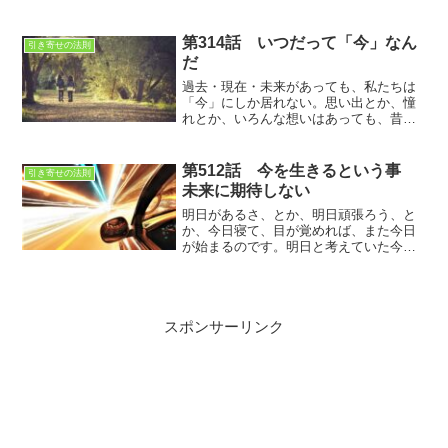
人は不器用になる。恋愛になると人は冷
静な判断ができなくなる
第314話 いつだって「今」なん
引き寄せの法則
だ
過去・現在・未来があっても、私たちは
「今」にしか居れない。思い出とか、憧
れとか、いろんな想いはあっても、昔に
戻ることも、未来に行く事も出来ない。
「今」 という永遠にいる事しか出来ない
のです
第512話 今を生きるという事
引き寄せの法則
未来に期待しない
明日があるさ、とか、明日頑張ろう、と
か、今日寝て、目が覚めれば、また今日
が始まるのです。明日と考えていた今日
は昨日と何か変わりましたか？
スポンサーリンク