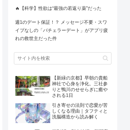
🔥【科学】性欲は“最強の若返り薬”だった
週1のデート保証！？ メッセージ不要・スワ
イプなしの「バチェラーデート」がアプリ疲
れの救世主だった件
【新緑の京都】早朝の貴船
神社で心身を浄化。三社参
りと鴨川のせせらぎに癒や
される1日
引き寄せの法則で恋愛が苦
しくなる理由｜タフティと
洗脳構造から読み解く