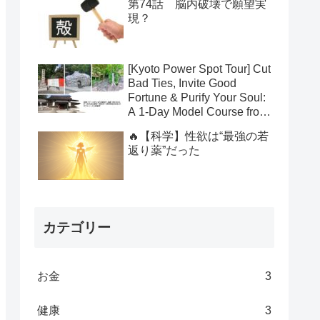
第74話 脳内破壊で願望実
現？
[Kyoto Power Spot Tour] Cut
Bad Ties, Invite Good
Fortune & Purify Your Soul:
A 1-Day Model Course from
Yasui Konpiragu to
🔥【科学】性欲は“最強の若
Suzumushi-dera to Kamo
返り薬”だった
Shrines
カテゴリー
お金
3
健康
3