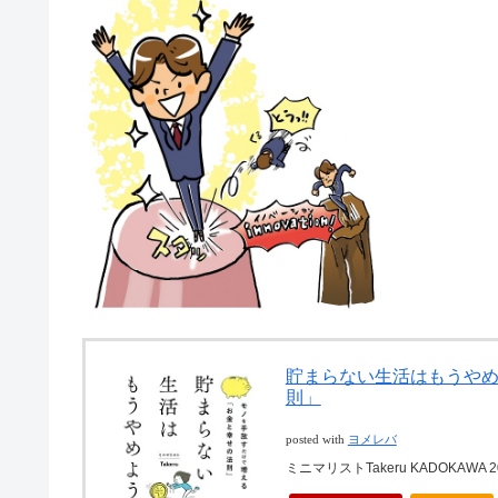
貯まらない生活はもうやめ
則」
posted with
ヨメレバ
ミニマリストTakeru KADOKAWA 