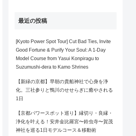
最近の投稿
[Kyoto Power Spot Tour] Cut Bad Ties, Invite
Good Fortune & Purify Your Soul: A 1-Day
Model Course from Yasui Konpiragu to
Suzumushi-dera to Kamo Shrines
【新緑の京都】早朝の貴船神社で心身を浄
化。三社参りと鴨川のせせらぎに癒やされる
1日
【京都パワースポット巡り】縁切り・良縁・
浄化を叶える！安井金比羅宮〜鈴虫寺〜賀茂
神社を巡る1日モデルコース＆移動術