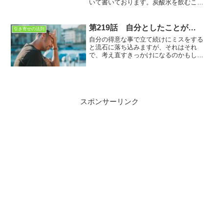
いて書いております。炭酸水を飲むこと
によって得られる健康効果について説明
しております。炭酸水と言っても砂糖な
どの加えられたジュースではないので、
第219話 自分としたことが…
引き寄せの法則
コーラやジンジャーエールは除きます‼
自分の得意な事で立て続けにミスをする
と流石に落ち込みますが、それはそれ
で、考え直すきっかけになるのかもしれ
ませんね。ミスをしない事は大事です
が、してしまったミスに対してのリカバ
リーが大切なのですね
スポンサーリンク