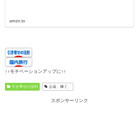
amzn.to
↑↑
モチベーションアップに
↑↑
引き寄せの法則
お金、稼ぐ、
スポンサーリンク