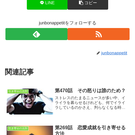
LINE
コピー
junbonappetitをフォローする
junbonappetit
関連記事
第470話 その怒りは誰のため？
引き寄せの法則
ストレスのたまるニュースが多い中、イ
ライラを募らせるけれども、何でイライ
ラしているのかさえ、判らなくなる時も
あります。つまり、その物事にイライラ
しているのではなく、その出来事によっ
て得たストレスの影響なのです。
第269話 恋愛成就を引き寄せる
引き寄せの法則
方法