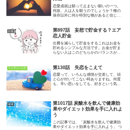
恋愛成就は願って止まない願いの一つ。
何故、人は人を願うのでしょうか？種の
保存以外に何か特別な物があると信じた
いですね
第897話 妄想で貯金する？エア
お金
恋人貯金
出費を減らして貯金をするこれはお金を
貯めるシンプルな方法です。お金が貯ま
らない人はこのどちらかのバランスが崩
れているのです。
第130話 失恋をこえて
引き寄せの法則
恋愛って、いろんな感情が交差して、頭
と心が付いてこない時ありますね。何度
も、辛い思いをしても、好きという気持
ちは無くならない…。相手と気持ちが通
じ合う事はどんな事よりも幸せな事かも
しれませんね
第1017話 炭酸水を飲んで健康効
健康
果やダイエット効果を手に入れよ
う
この記事では、「炭酸水を飲んで健康効
果やダイエット効果を手に入れよう」 つ