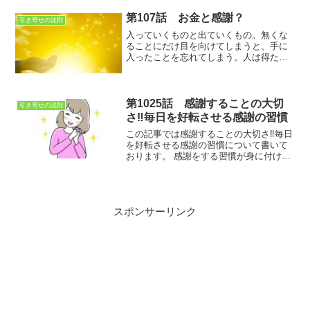
第107話 お金と感謝？
引き寄せの法則
入っていくものと出ていくもの。無くな
ることにだけ目を向けてしまうと、手に
入ったことを忘れてしまう。人は得た事
より失った事に想いを馳せるもの。それ
だと得たものが可哀そうですね
第1025話 感謝することの大切
引き寄せの法則
さ‼毎日を好転させる感謝の習慣
この記事では感謝することの大切さ‼毎日
を好転させる感謝の習慣に ついて書いて
おります。 感謝をする習慣が身に付けば
物事の良い面を見る癖がつき、ポジティ
ブな思考になります。しかし、不平不満
ばかり言っている人は、マイナスな面し
か見ることができず、ネガティブな思考
スポンサーリンク
になりがちです