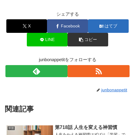
シェアする
X
Facebook
はてブ
LINE
コピー
junbonappetitをフォローする
junbonappetit
関連記事
第718話 人生を変える神習慣
学習
人生をかえる神習慣はずばり「学習」で