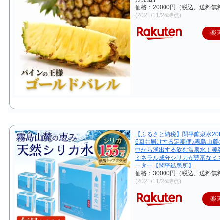
価格：20000円（税込、送料無料
(2021/11/26時点)
楽
【ふるさと納税】関平鉱泉水20L
6回お届けする定期便♪霧島山麓
中から湧出する飲む温泉水！美
ミネラル成分シリカが豊富なミ
ーター【関平鉱泉所】
価格：30000円（税込、送料無料
(2021/11/26時点)
楽