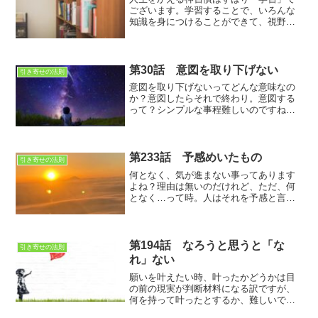
ございます。学習することで、いろんな
知識を身につけることができて、視野が
広がり、選択肢も増えます。選択肢が増
えれば、人生はより豊かになります
第30話 意図を取り下げない
引き寄せの法則
意図を取り下げないってどんな意味なの
か？意図したらそれで終わり。意図する
って？シンプルな事程難しいのですね。
意図を取り下げないとは願望を手放すと
いう事です。余計わからないかも…
第233話 予感めいたもの
引き寄せの法則
何となく、気が進まない事ってあります
よね？理由は無いのだけれど、ただ、何
となく…って時。人はそれを予感と言い
ますが、その予感の正体とは・・・？
第194話 なろうと思うと「な
引き寄せの法則
れ」ない
願いを叶えたい時、叶ったかどうかは目
の前の現実が判断材料になる訳ですが、
何を持って叶ったとするか、難しいです
ね・・・