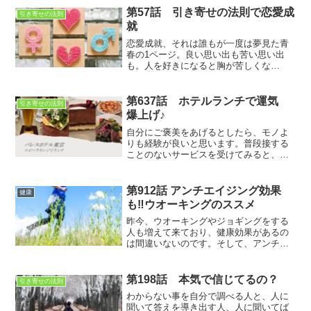
第57話 引き寄せの法則で恋愛成
引き寄せの法則
就
恋愛成就、それは誰もが一度は夢見た青
春の1ページ。良い思い出も苦い思い出
も。人を好きになると胸が苦しくな
る…。そんな恋愛を少しでも上手くいか
せるにはどうしたらいいのでしょうか？
第637話 ホテルランチで運気
引き寄せの法則
爆上げ♪
自分にご褒美をあげるとしたら、モノよ
りも経験が良いと思います。普段接する
ことのないサービスを受けてみると、感
謝の気持ちも生まれ、その分人に優しく
出来ます。そして、他人から感謝される
のです。一流のサービスは感謝を循環さ
第912話 アンチエイジング効果
健康
せるのです
も‼ウオーキングのススメ
昨今、ウオーキングやジョギングをする
人も増えて来ており、健康効果があるの
は間違いないのです。そして、アンチエ
イジング効果もあります。そんなウオー
キング。行うのにベストなタイミングも
あるのです
第198話 本気で信じてるの？
引き寄せの法則
わからない事を自分で調べる人と、人に
聞いて答えを導き出す人、人に聞いてば