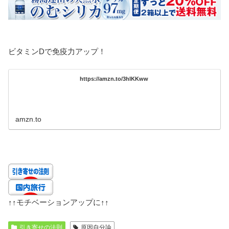
ビタミンDで免疫力アップ！
https://amzn.to/3hlKKww
amzn.to
↑↑
モチベーションアップに
↑↑
引き寄せの法則
原因自分論