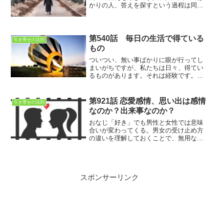
かりの人、答えを探すという過程は同じ
でも、目的が違うのですね。自分のゴー
ルは何処なのか？
第540話 毎日の生活で得ている
引き寄せの法則
もの
ついつい、無い事ばかりに眼が行ってし
まいがちですが、私たちは日々、得てい
るものがあります。それは経験です。そ
して経験は無くならないのです
第921話 恋愛感情、思い出は感情
引き寄せの法則
なのか？出来事なのか？
おなじ「好き」でも男性と女性では意味
合いが変わってくる。男女の受け止め方
の違いを理解しておくことで、無用なト
ラブルを避けることができる。
スポンサーリンク