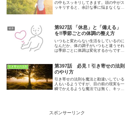
の中もスッキリしてきます。頭の中がス
ッキリすると、余計な事に悩まなくなり
ますよ。
第927話 「休息」と「備える」
健康
を‼季節ごとの体調の整え方
いつもと変わらない生活をしているのに
なんだか、体の調子がいつもと違うそれ
は季節ごとに体調は変化するからです
ね。それぞれの季節に応じて、より良い
過ごし方があるのです
第397話 必見！引き寄せの法則
引き寄せの法則
のやり方
引き寄せの法則を魔法と勘違いしている
人もいるようですが、目の前の現実を一
瞬でかえるような魔法では無く、キッカ
ケやヒントを与えてくれるものと捉えた
方が分かり易いかもしれませんね。どう
しても、目の前の現実を変える魔法を知
りたいのなら、その魔法を引き寄せてみ
スポンサーリンク
たら良いと思います。