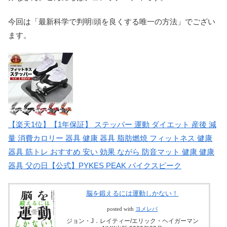
今回は「最新科学で判明❕頭を良くする唯一の方法」でござい
ます。
【楽天1位】【1年保証】 ステッパー 運動 ダイエット 産後 減
量 消費カロリー 器具 健康 器具 脂肪燃焼 フィットネス 健康
器具 筋トレ おすすめ 安い 効果 ながら 防音マット 健康 健康
器具 父の日【公式】PYKES PEAK パイクスピーク
脳を鍛えるには運動しかない！
posted with
ヨメレバ
ジョン・J．レイティー/エリック・ヘイガーマン