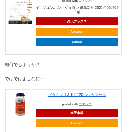
posted with
ヨメレバ
イ・ソユン/ホン・ジュヨン 飛鳥新社 2021年06月02
日頃
楽天ブックス
Amazon
Kindle
如何でしょうか？
ではではよしなに～
ビタミンD & K2 120ベジカプセル
posted with
カエレバ
楽天市場
Amazon