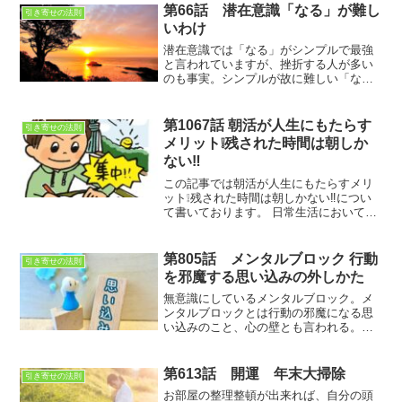
第66話 潜在意識「なる」が難し
引き寄せの法則
いわけ
潜在意識では「なる」がシンプルで最強
と言われていますが、挫折する人が多い
のも事実。シンプルが故に難しい「な
る」最強と言われている「なる」を使い
こなせたら、嬉しいですよね。そんな方
法があるのか？
第1067話 朝活が人生にもたらす
引き寄せの法則
メリット❕残された時間は朝しか
ない‼
この記事では朝活が人生にもたらすメリ
ット❕残された時間は朝しかない‼につい
て書いております。 日常生活において自
分の自由時間を生み出すことは困難であ
り、夜になると脳の力は殆ど残っていな
い。一番脳の状態がいい朝にやりたいこ
第805話 メンタルブロック 行動
引き寄せの法則
とをやるべきなのです
を邪魔する思い込みの外しかた
無意識にしているメンタルブロック。メ
ンタルブロックとは行動の邪魔になる思
い込みのこと、心の壁とも言われる。パ
イロットになりたい！でも、お金がない
から無理。でも、賢くないから無理。で
も、自分には無理。この「でも」の部
第613話 開運 年末大掃除
引き寄せの法則
分。「でも」を無くしていくには？
お部屋の整理整頓が出来れば、自分の頭