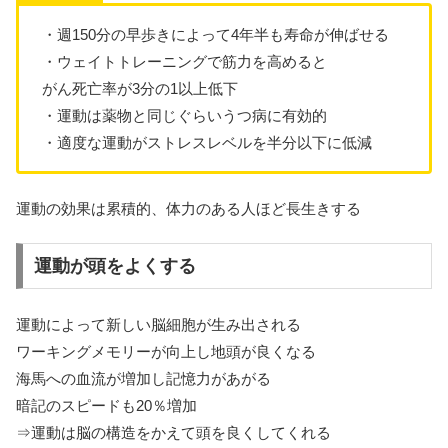
・週150分の早歩きによって4年半も寿命が伸ばせる
・ウェイトトレーニングで筋力を高めると
がん死亡率が3分の1以上低下
・運動は薬物と同じぐらいうつ病に有効的
・適度な運動がストレスレベルを半分以下に低減
運動の効果は累積的、体力のある人ほど長生きする
運動が頭をよくする
運動によって新しい脳細胞が生み出される
ワーキングメモリーが向上し地頭が良くなる
海馬への血流が増加し記憶力があがる
暗記のスピードも20％増加
⇒運動は脳の構造をかえて頭を良くしてくれる