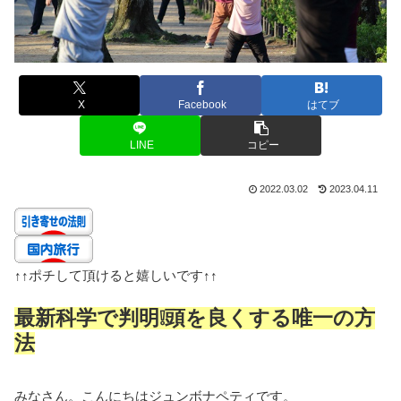
X
Facebook
はてブ
LINE
コピー
2022.03.02
2023.04.11
↑↑
ポチして頂けると嬉しいです
↑↑
最新科学で判明❕頭を良くする唯一の方
法
みなさん。こんにちはジュンボナペティです。