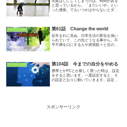
先延ばしにしてしまうのは、時間がある
と思っているから。「まだいいや」とい
った感覚。でもいつかはやらないとダメ
だという事も判っている。いつかはいつ
来るのか？
第61話 Change the world
引き寄せの法則
近年まれに見ぬ、日常生活の変化を強い
られていて、この先どうなる事やら。不
平不満を口にする人や虎視眈々と次のチ
ャンスを狙っている人や様々。間違えな
く世界は変化をしようとしている・・・
第104話 今までの自分をやめる
引き寄せの法則
携帯とかPCとか新しく買った時は、設定
をすると思います。一度設定すると、そ
の設定どおりに動いていきます。設定が
間違っていると、うまく機能しません。
それは自分に対する設定も同じなのです
ね
スポンサーリンク