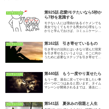
第925話 恋愛❕モテたいなら5秒か
引き寄せの法則
ら7秒を意識する
モテない人には理由があるイケメンでも
美女でなくてもモテる男女の心理をしっ
かりと学んでおけば、コミュニケーショ
ンができて、恋愛強者になれるはず
第162話 引き寄せているもの
引き寄せの法則
引き寄せの法則とはいきなり望んだ現実
を引き寄せるというよりは、そこに向か
うために必要なステップを引き寄せて、1
歩進んで、といった感じで一見すると無
関係な現実を引き寄せる事もあります
が、しっかりと目標に向かっているもの
です。
第440話 もう一度やり直せたら
引き寄せの法則
もう一度、過去に戻ってやり直したい事
の一つや二つはあると思います。タイム
マシーンが開発されるまでは、過去に戻
れないですが、なるべく後悔を少なくし
たい。その為には、「アレ」をしっかり
するべきですね
第541話 夏休みの宿題と人生
引き寄せの法則