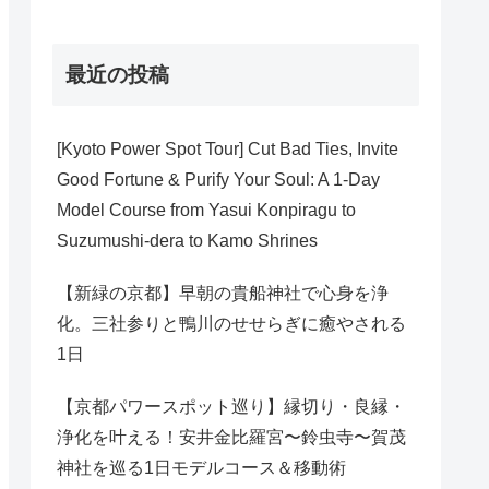
最近の投稿
[Kyoto Power Spot Tour] Cut Bad Ties, Invite
Good Fortune & Purify Your Soul: A 1-Day
Model Course from Yasui Konpiragu to
Suzumushi-dera to Kamo Shrines
【新緑の京都】早朝の貴船神社で心身を浄
化。三社参りと鴨川のせせらぎに癒やされる
1日
【京都パワースポット巡り】縁切り・良縁・
浄化を叶える！安井金比羅宮〜鈴虫寺〜賀茂
神社を巡る1日モデルコース＆移動術