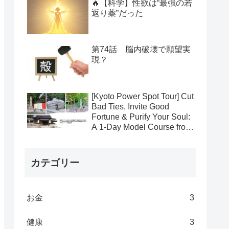
🔥【科学】性欲は“最強の若
返り薬”だった
第74話 脳内破壊で願望実
現？
[Kyoto Power Spot Tour] Cut
Bad Ties, Invite Good
Fortune & Purify Your Soul:
A 1-Day Model Course from
Yasui Konpiragu to
Suzumushi-dera to Kamo
Shrines
カテゴリー
お金
3
健康
3