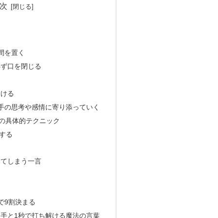
次
間を置く
必ず口を閉じる
向ける
手の思考や感情に寄り添っていく
秒の具体的テクニック
する
してしまう一言
で9割決まる
手と1秒で打ち解ける魔法の言葉