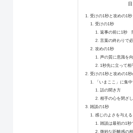
目
受けの1秒と攻めの1秒
受けの1秒
返事の前に1秒 
言葉の終わりで
攻めの1秒
声の質に意識を
1秒先に立って相
受けの1秒と攻めの1
「いまここ」に集中
話の聞き方
相手の心を閉ざ
雑談の1秒
感じのよさを与える
雑談は最初の1秒
微妙な距離感の相