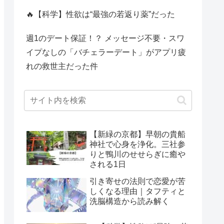
🔥【科学】性欲は“最強の若返り薬”だった
週1のデート保証！？ メッセージ不要・スワ
イプなしの「バチェラーデート」がアプリ疲
れの救世主だった件
【新緑の京都】早朝の貴船
神社で心身を浄化。三社参
りと鴨川のせせらぎに癒や
される1日
引き寄せの法則で恋愛が苦
しくなる理由｜タフティと
洗脳構造から読み解く