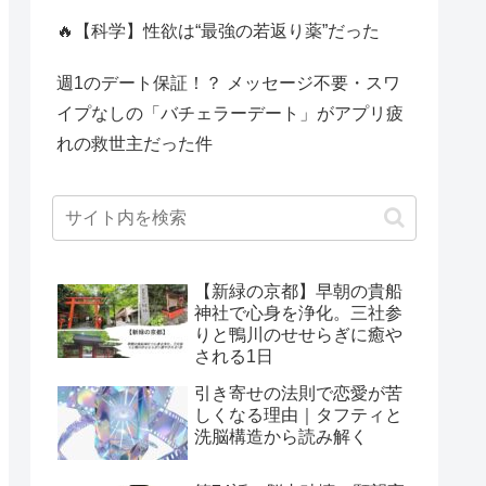
🔥【科学】性欲は“最強の若返り薬”だった
週1のデート保証！？ メッセージ不要・スワ
イプなしの「バチェラーデート」がアプリ疲
れの救世主だった件
【新緑の京都】早朝の貴船
神社で心身を浄化。三社参
りと鴨川のせせらぎに癒や
される1日
引き寄せの法則で恋愛が苦
しくなる理由｜タフティと
洗脳構造から読み解く