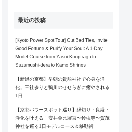
最近の投稿
[Kyoto Power Spot Tour] Cut Bad Ties, Invite
Good Fortune & Purify Your Soul: A 1-Day
Model Course from Yasui Konpiragu to
Suzumushi-dera to Kamo Shrines
【新緑の京都】早朝の貴船神社で心身を浄
化。三社参りと鴨川のせせらぎに癒やされる
1日
【京都パワースポット巡り】縁切り・良縁・
浄化を叶える！安井金比羅宮〜鈴虫寺〜賀茂
神社を巡る1日モデルコース＆移動術