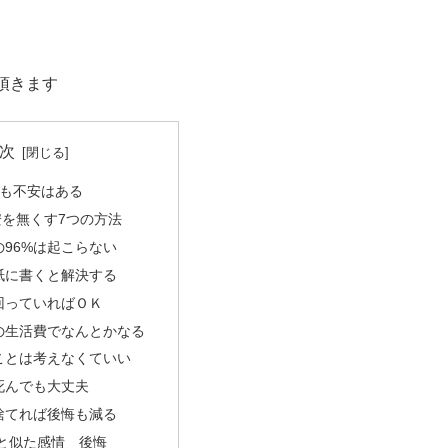
頂きます
次
も不安はある
を無くす7つの方法
の96%は起こらない
紙に書くと解決する
回っていればＯＫ
の生活費でなんとかなる
ことは考えなくていい
死んでも大丈夫
捨てれば後悔も減る
と似た感情 後悔