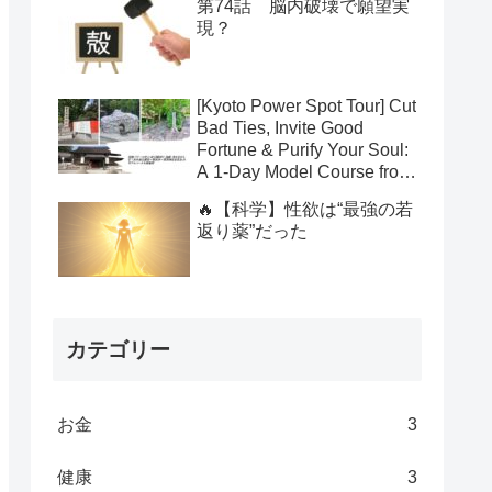
第74話 脳内破壊で願望実
現？
[Kyoto Power Spot Tour] Cut
Bad Ties, Invite Good
Fortune & Purify Your Soul:
A 1-Day Model Course from
Yasui Konpiragu to
🔥【科学】性欲は“最強の若
Suzumushi-dera to Kamo
返り薬”だった
Shrines
カテゴリー
お金
3
健康
3