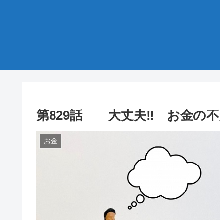
第829話 大丈夫‼ お金の
お金