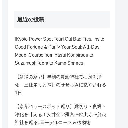
最近の投稿
[Kyoto Power Spot Tour] Cut Bad Ties, Invite
Good Fortune & Purify Your Soul: A 1-Day
Model Course from Yasui Konpiragu to
Suzumushi-dera to Kamo Shrines
【新緑の京都】早朝の貴船神社で心身を浄
化。三社参りと鴨川のせせらぎに癒やされる
1日
【京都パワースポット巡り】縁切り・良縁・
浄化を叶える！安井金比羅宮〜鈴虫寺〜賀茂
神社を巡る1日モデルコース＆移動術