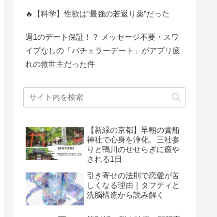
🔥【科学】性欲は“最強の若返り薬”だった
週1のデート保証！？ メッセージ不要・スワ
イプなしの「バチェラーデート」がアプリ疲
れの救世主だった件
【新緑の京都】早朝の貴船
神社で心身を浄化。三社参
りと鴨川のせせらぎに癒や
される1日
引き寄せの法則で恋愛が苦
しくなる理由｜タフティと
洗脳構造から読み解く