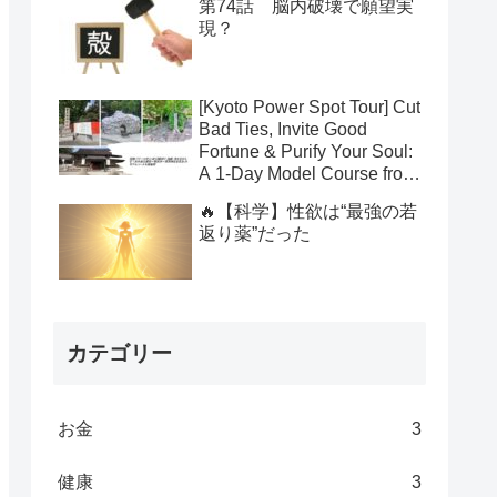
第74話 脳内破壊で願望実
現？
[Kyoto Power Spot Tour] Cut
Bad Ties, Invite Good
Fortune & Purify Your Soul:
A 1-Day Model Course from
Yasui Konpiragu to
🔥【科学】性欲は“最強の若
Suzumushi-dera to Kamo
返り薬”だった
Shrines
カテゴリー
お金
3
健康
3