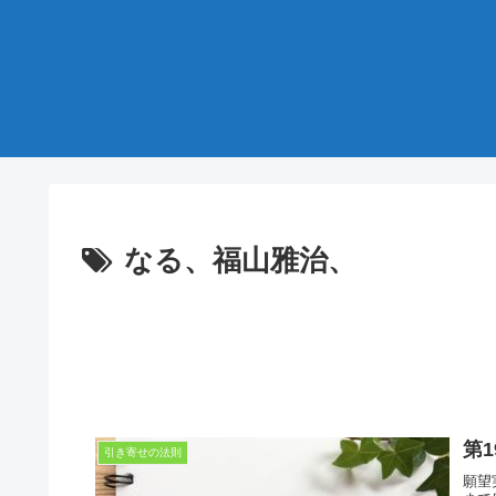
なる、福山雅治、
第
引き寄せの法則
願望