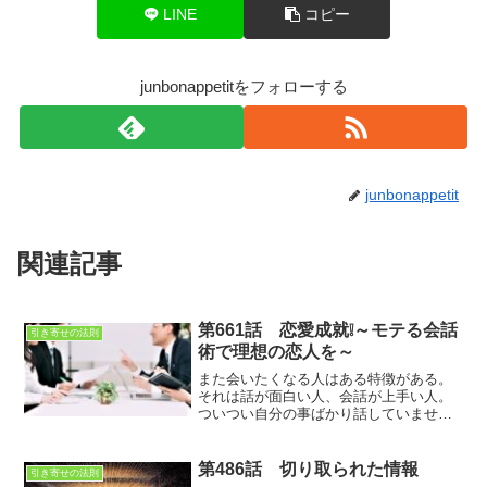
LINE
コピー
junbonappetitをフォローする
junbonappetit
関連記事
第661話 恋愛成就❕～モテる会話
引き寄せの法則
術で理想の恋人を～
また会いたくなる人はある特徴がある。
それは話が面白い人、会話が上手い人。
ついつい自分の事ばかり話していません
か？楽しいのは貴方だけ。相手は退屈な
時間を過ごしているだけかもしれません
ね…
第486話 切り取られた情報
引き寄せの法則