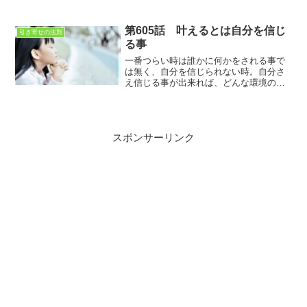
のお金に対する価値観がそのまま子供に
受け継がれる。子供の頃のお金に対する
考え方で、お金持ちになれるかどうかあ
第605話 叶えるとは自分を信じ
引き寄せの法則
る程度決まってしまう。
る事
一番つらい時は誰かに何かをされる事で
は無く、自分を信じられない時。自分さ
え信じる事が出来れば、どんな環境の変
化も受け入れられる。自分を信じる事が
叶えることに繋がっている
スポンサーリンク