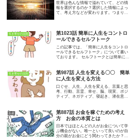
世界は色んな情報で溢れていて、どの情
報を選択するのか？選択した情報によっ
て、考え方などが変わります。つまり、
その選択が貴方の人生を変えるといって
も過言ではないと思います。
第1023話 簡単に人生をコントロ
引き寄せの法則
ールできるセルフトーク
この記事では、「簡単に人生をコントロ
ールできるセルフトーク」に ついて書い
ております。 セルフトークとは簡単に言
いますと、独り言です。ただの独り言で
はなく、自分を客観的にみた実況中継で
ございます。自分の感情・行動を第三者
第987話 人生を変える〇〇 簡単
引き寄せの法則
視点で実況中継することで視野を広くす
に人生を変える方法
ることが出来きて、心に余裕が持てるよ
うになります。
口ぐせ、人生、人生を変える、言葉と思
考、行動、言霊、幸せ、脳、現実、ポジ
ティブ、ネガティブ、寝起き、潜在意
識、顕在意識、やる気、感謝、ありがと
う
第887話 お金を稼ぐための考え
お金
方 お金の本質とは
日本ではほとんどの人がお金について学
ぶ機会がない。唯一といって良いのが自
分の親がお金にどう関わってきたか？親