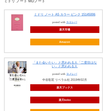
ミドリ ノート MDノート
ミドリ ノート A5 カラー ピンク 15145006
posted with
カエレバ
楽天市場
Amazon
「また会いたい」と思われる人「二度目はな
い」と思われる人
posted with
ヨメレバ
中谷彰宏 リベラル社 2019年02月
楽天ブックス
楽天kobo