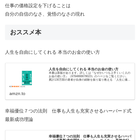
仕事の価格設定を下げることは
自分の自信のなさ、覚悟のなさの現れ
おススメ本
人生を自由にしてくれる 本当のお金の使い方
人生を自由にしてくれる 本当のお金の使い方
本書は新版があります。詳しくは『なぜかいつも上手くいく人の
お金の使い方』（9784866678023）のページをご覧ください。
累計130万部の著者が自身の経験を振り返り教える 「人生に価値
をもたらし」「幸せなお金持ち」 になるための本当の...
amzn.to
幸福優位７つの法則 仕事も人生も充実させるハーバード式
最新成功理論
幸福優位７つの法則 仕事も人生も充実させるハーバ