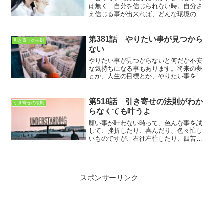
は無く、自分を信じられない時。自分さ
え信じる事が出来れば、どんな環境の変
化も受け入れられる。自分を信じる事が
叶えることに繋がっている
第381話 やりたい事が見つから
引き寄せの法則
ない
やりたい事が見つからないと何だか不安
な気持ちになる事もあります。将来の夢
とか、人生の目標とか、やりたい事を探
しても見つからない時は、やりたくない
事を考えてみて、それが何故やりたくな
いかを考えると、見えてくる事もありま
第518話 引き寄せの法則がわか
引き寄せの法則
すよ
らなくても叶うよ
願い事が叶わない時って、色んな事を試
して、挫折したり、喜んだり、色々忙し
いものですが、右往左往したり、四苦八
苦して、叶える。つまり、そこまでドラ
マチックにして叶えたいと思ってるから
簡単に叶わないのかもね
スポンサーリンク