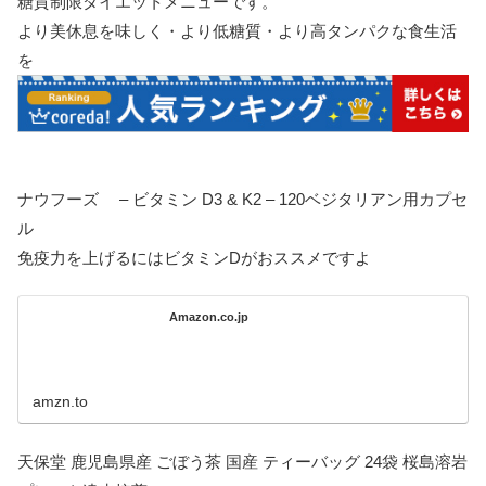
糖質制限ダイエットメニューです。
より美休息を味しく・より低糖質・より高タンパクな食生活
を
ナウフーズ – ビタミン D3 & K2 – 120ベジタリアン用カプセ
ル
免疫力を上げるにはビタミンDがおススメですよ
Amazon.co.jp
amzn.to
天保堂 鹿児島県産 ごぼう茶 国産 ティーバッグ 24袋 桜島溶岩