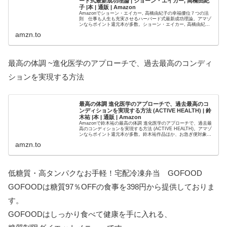
ード式最新成功理論 | ショーン・エイカー, 高橋由紀
子 |本 | 通販 | Amazon
Amazonでショーン・エイカー, 高橋由紀子の幸福優位７つの法
則 仕事も人生も充実させるハーバード式最新成功理論。アマゾ
ンならポイント還元本が多数。ショーン・エイカー, 高橋由紀子
作品ほか、お急ぎ便対象商品は当日お届けも可能。また幸福優
amzn.to
位...
最高の体調 ~進化医学のアプローチで、過去最高のコンディ
ションを実現する方法
最高の体調 進化医学のアプローチで、過去最高のコ
ンディションを実現する方法 (ACTIVE HEALTH) | 鈴
木祐 |本 | 通販 | Amazon
Amazonで鈴木祐の最高の体調 進化医学のアプローチで、過去最
高のコンディションを実現する方法 (ACTIVE HEALTH)。アマゾ
ンならポイント還元本が多数。鈴木祐作品ほか、お急ぎ便対象商
品は当日お届けも可能。また最高の体調 進化医学...
amzn.to
低糖質・高タンパクなお手軽！宅配冷凍弁当 GOFOOD
GOFOODは糖質97％OFFの食事を398円から提供しておりま
す。
GOFOODはしっかり食べて健康を手に入れる、