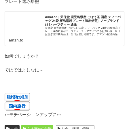
プレート遠赤焙煎
Amazon | 天保堂 鹿児島県産 ごぼう茶 国産 ティーバ
ッグ 24袋 桜島溶岩プレート遠赤焙煎 | ノーブランド
品 | ハーブティー 通販
天保堂 鹿児島県産 ごぼう茶 国産 ティーバッグ 24袋 桜島溶岩プ
レート遠赤焙煎がハーブティーストアでいつでもお買い得。当日
お急ぎ便対象商品は、当日お届け可能です。アマゾン配送商品
は、通常配送無料（一部除く）。
amzn.to
如何でしょうか？
ではではよしなに～
↑↑
モチベーションアップに
↑↑
お金
引き寄せの法則
お金、感謝、価値、