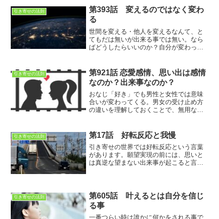
第393話 変えるのではなく変わ
引き寄せの法則
る
世間を変える・他人を変えるなんて、と
てもだは無いが出来る事では無い。なら
ばどうしたらいいのか？自分が変わって
しまえばいいのです。自分が変わる事に
ついては自分の意思で出来る事、しかし
他人が変わるかは他人の意志なのです。
第921話 恋愛感情、思い出は感情
引き寄せの法則
なのか？出来事なのか？
おなじ「好き」でも男性と女性では意味
合いが変わってくる。男女の受け止め方
の違いを理解しておくことで、無用なト
ラブルを避けることができる。
第17話 好転反応と我慢
引き寄せの法則
引き寄せの世界では好転反応という言葉
があります。願望実現の前には、思いと
は真逆な望まない出来事が起こると言わ
れています。望まない出来事が起こった
ら、良し‼好転反応だ‼とか、現実からの
挑戦状だ！とか…。望まない出来事が起
こることが前提って…
第605話 叶えるとは自分を信じ
引き寄せの法則
る事
一番つらい時は誰かに何かをされる事で