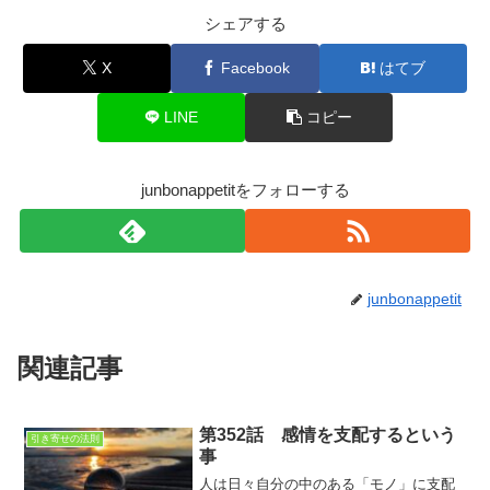
シェアする
X
Facebook
はてブ
LINE
コピー
junbonappetitをフォローする
junbonappetit
関連記事
第352話 感情を支配するという
引き寄せの法則
事
人は日々自分の中のある「モノ」に支配