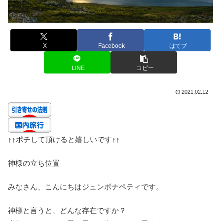
X
Facebook
はてブ
LINE
コピー
2021.02.12
↑↑
ポチして頂けると嬉しいです
↑↑
神様の立ち位置
みなさん、こんにちはジュンボナペティです。
神様と言うと、どんな存在ですか？