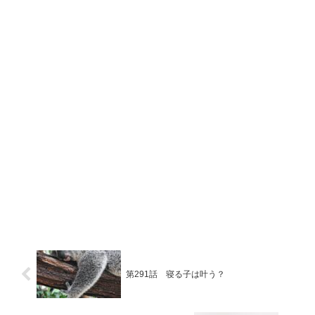
第291話 寝る子は叶う？