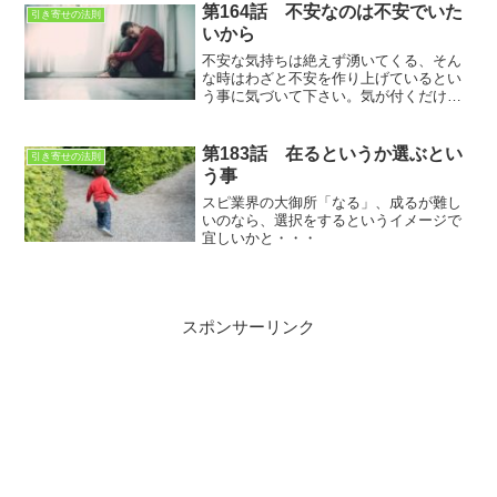
す。
第164話 不安なのは不安でいた
引き寄せの法則
いから
不安な気持ちは絶えず湧いてくる、そん
な時はわざと不安を作り上げているとい
う事に気づいて下さい。気が付くだけで
も良いのです。その不安は取り越し苦労
で終わる事も多いのですから。
第183話 在るというか選ぶとい
引き寄せの法則
う事
スピ業界の大御所「なる」、成るが難し
いのなら、選択をするというイメージで
宜しいかと・・・
スポンサーリンク