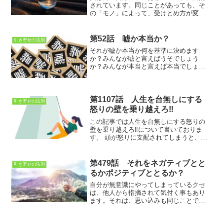
されています。同じことがあっても、そ
の「モノ」によって、受けとめ方が変わ
ります。つまりある「モノ」をコントロ
ール出来れば、ずっと心地よくいられる
わけです。
第52話 嘘か本当か？
引き寄せの法則
それが嘘か本当か何を基準に決めます
か？みんなが嘘と言えばうそでしょう
か？みんなが本当と言えば本当でしょう
か？判断基準は何処にいあるのでしょう
か？嘘も本当も紙一重なのではないでし
ょか？
第1107話 人生を台無しにする
引き寄せの法則
怒りの壁を乗り越えろ‼
この記事では人生を台無しにする怒りの
壁を乗り越えろ‼について書いておりま
す。 頭が怒りに支配されてしまうと、我
を忘れて破壊的な行動をしてしまう人も
多いではないでしょうか？怒りを上手く
コントロールすることが人生をより豊か
第479話 それをネガティブとと
引き寄せの法則
にするのです
るかポジティブととるか？
自分が無意識にやってしまっているクセ
は、他人から指摘されて気付く事もあり
ます。それは、思い込みも同じことで
す。思い込みに気が付くと、今までの考
え方を変えるキッカケになる事もありま