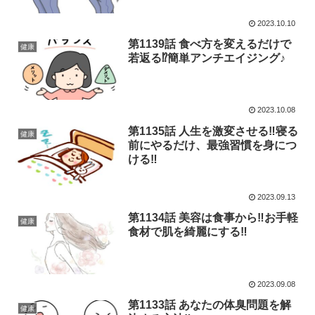
2023.10.10
第1139話 食べ方を変えるだけで
健康
若返る⁉簡単アンチエイジング♪
2023.10.08
第1135話 人生を激変させる‼寝る
健康
前にやるだけ、最強習慣を身につ
ける‼
2023.09.13
第1134話 美容は食事から‼お手軽
健康
食材で肌を綺麗にする‼
2023.09.08
第1133話 あなたの体臭問題を解
健康