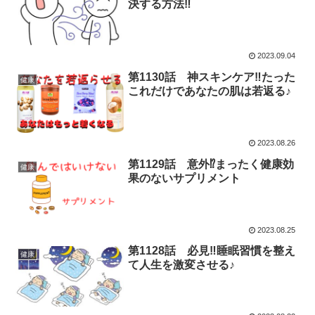
決する方法‼
2023.09.04
第1130話 神スキンケア‼たった
健康
これだけであなたの肌は若返る♪
2023.08.26
第1129話 意外⁉まったく健康効
健康
果のないサプリメント
2023.08.25
第1128話 必見‼睡眠習慣を整え
健康
て人生を激変させる♪