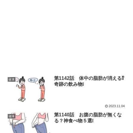
第1142話 体中の脂肪が消える⁉
健康
奇跡の飲み物❕
2023.11.04
第1140話 お腹の脂肪が無くな
健康
る？神食べ物５選❕