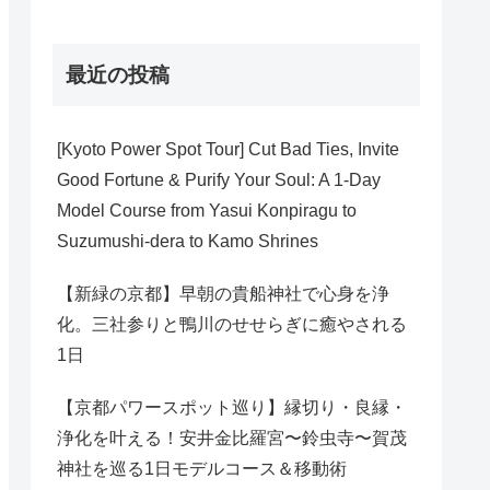
最近の投稿
[Kyoto Power Spot Tour] Cut Bad Ties, Invite
Good Fortune & Purify Your Soul: A 1-Day
Model Course from Yasui Konpiragu to
Suzumushi-dera to Kamo Shrines
【新緑の京都】早朝の貴船神社で心身を浄
化。三社参りと鴨川のせせらぎに癒やされる
1日
【京都パワースポット巡り】縁切り・良縁・
浄化を叶える！安井金比羅宮〜鈴虫寺〜賀茂
神社を巡る1日モデルコース＆移動術