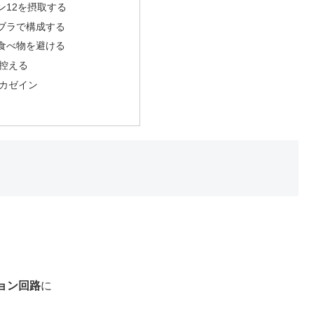
ン12を摂取する
ブラで構成する
食べ物を避ける
控える
カゼイン
ョン回路
に