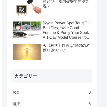
第74話 脳内破壊で願望実
現？
[Kyoto Power Spot Tour] Cut
Bad Ties, Invite Good
Fortune & Purify Your Soul:
A 1-Day Model Course from
Yasui Konpiragu to
🔥【科学】性欲は“最強の若
Suzumushi-dera to Kamo
返り薬”だった
Shrines
カテゴリー
お金
3
健康
3