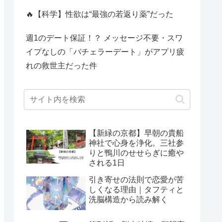
🔥【科学】性欲は“最強の若返り薬”だった
週1のデート保証！？ メッセージ不要・スワ
イプなしの「バチェラーデート」がアプリ疲
れの救世主だった件
【新緑の京都】早朝の貴船
神社で心身を浄化。三社参
りと鴨川のせせらぎに癒や
される1日
引き寄せの法則で恋愛が苦
しくなる理由｜タフティと
洗脳構造から読み解く