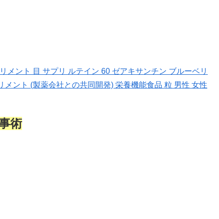
メント 目 サプリ ルテイン 60 ゼアキサンチン ブルーベリ
メント (製薬会社との共同開発) 栄養機能食品 粒 男性 女性
事術