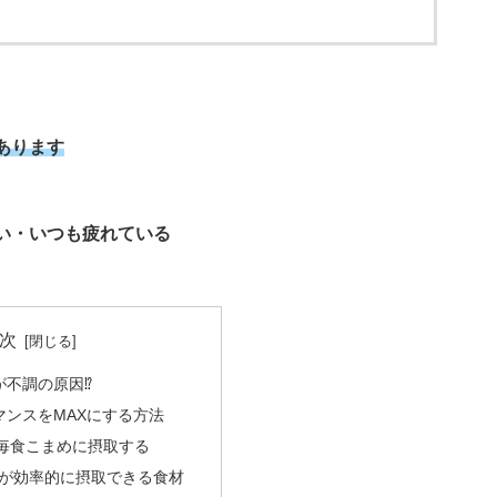
あります
い・
いつも疲れている
次
が不調の原因⁉
マンスをMAXにする方法
毎食こまめに摂取する
が効率的に摂取できる食材