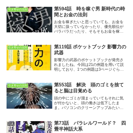
第594話 時を稼ぐ男 新時代の時
引き寄せの法則
間とお金の法則
お金を稼ぎたいと思っていても、お金を
大切に扱っていなかったり、優先順位が
バラバラだったり、そもそもお金を稼ぐ
目的が曖昧だったり。何故、お金を稼ぎ
たいのか？ゆっくりと考えることも大切
です
第119話 ポケットブック 影響力の
引き寄せの法則
武器
影響力の武器のポケットブックが発売さ
れましたね。今回は21の例題を用いて説
明しており、1つの例題は3ページぐらい
なので、読みやすいですよ
第553話 解決 頭のゴミを捨て
引き寄せの法則
ると脳は目覚める
頭の中にゴミが溜まっていてもそれに気
が付かないと、頭の働きは低下したま
ま。パソコンのクリーンアップみたいに
スッキリ出来たらいいのに
第73話 パラレルワールド？ 四
読書
畳半神話大系