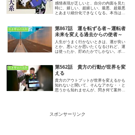
感情表現が乏しいと、自分の内面を見た
時に、嬉しい、超嬉しい、最悪、超最悪
とあまり細分化できなくなる。本当は嬉
しいにもいろんなレベルの嬉しいがある
はずなのに、嬉しいの一言で終わってし
まう。心の中の感情表現を上手にできれ
第867話 運を転ずる者～運転者
引き寄せの法則
ば、勝手に湧いてくる思考もバラエティ
未来を変える過去からの使者～
の飛んだものになるのではないか？細か
いこといいから本を読もう‼
人生がうまく行かないときは、運が良い
とか、悪いとか思いたくなるけれど、運
は使ったか、貯めたかでしかない。ポイ
ントカードみたいに、日々運を貯めてい
くことが大切。
第562話 貴方の行動が世界を変
引き寄せの法則
える
貴方のアウトプットが世界を変えるかも
知れないと聞いて、そんなアホな・・と
思うかも知れませんが、閃き何て案外、
通りすがりの人の何気ない言葉から生ま
れる事もあるのです。
スポンサーリンク