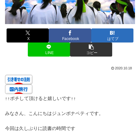
X
Facebook
はてブ
LINE
コピー
2020.10.18
↑↑
ポチして頂けると嬉しいです
↑↑
みなさん、こんにちはジュンボナペティです。
今回は久しぶりに読書の時間です