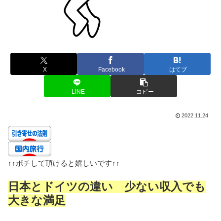
X
Facebook
はてブ
LINE
コピー
2022.11.24
↑↑
ポチして頂けると嬉しいです
↑↑
日本とドイツの違い 少ない収入でも
大きな満足