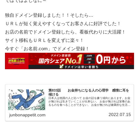
ではではよしなに～
独自ドメイン登録しました！！そしたら…
ＵＲＬが短く覚えやすくなってお客さんに好評でした！
お店の名前でドメイン登録したら、看板代わりに大活躍！
サイト移転もＵＲＬを変えずに楽々！
今すぐ「お名前.com」でドメイン登録！
第833話 お金持ちになる人の心理学 感情に耳を
傾ける
日本人は他国の人と比べて お金の話を嫌う傾向にあります。お金
が無ければ生きていくことが出来ない。 お金が無ければ栄養のあ
るものを食べることができない。 お金が無ければ健康的な生活を
送ることもできない。 お金が生活の根幹を支えているとっても過
言では無い。 お金は生きていくうえで欠かせないものなのです。
2022.07.15
junbonappetit.com