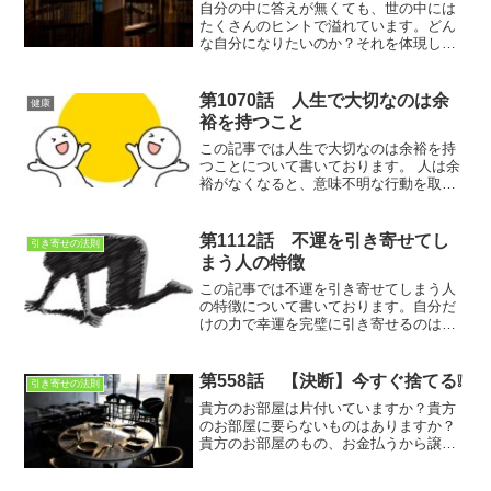
自分の中に答えが無くても、世の中には
たくさんのヒントで溢れています。どん
な自分になりたいのか？それを体現して
いる人もいます。失敗しても良いので
す。答えを得るのは難しくとも、溢れて
いるヒントを得る事は容易いのです。
第1070話 人生で大切なのは余
健康
裕を持つこと
この記事では人生で大切なのは余裕を持
つことについて書いております。 人は余
裕がなくなると、意味不明な行動を取っ
てしまいがち。それは不足に脳が支配さ
れ視野が狭くなってしまうから。不足な
ことで頭が一杯になったときはいったん
第1112話 不運を引き寄せてし
引き寄せの法則
深呼吸をして冷静になることが大事なの
まう人の特徴
です。
この記事では不運を引き寄せてしまう人
の特徴について書いております。自分だ
けの力で幸運を完璧に引き寄せるのは難
しいかもしれないけれど、 運の悪い人は
自分の行動を変えることによって、運を
良くすることが出来るのです
第558話 【決断】今すぐ捨てる❕
引き寄せの法則
貴方のお部屋は片付いていますか？貴方
のお部屋に要らないものはありますか？
貴方のお部屋のもの、お金払うから譲っ
てくれませんか？いくら？と聞いたらそ
れは要らないものです。