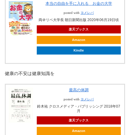
本当の自由を手に入れる お金の大学
posted with
ヨメレバ
両＠リベ大学長 朝日新聞出版 2020年06月19日頃
楽天ブックス
Amazon
Kindle
健康の不安は健康知識を
最高の体調
posted with
ヨメレバ
鈴木祐 クロスメディア・パブリッシング 2018年07
月
楽天ブックス
Amazon