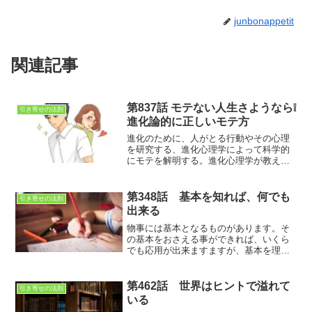
junbonappetit
関連記事
第837話 モテない人生さようなら❕
引き寄せの法則
進化論的に正しいモテ方
進化のために、人がとる行動やその心理
を研究する、進化心理学によって科学的
にモテを解明する。進化心理学が教える
最強の恋愛戦略を知れば、モテるように
なるかもしれない。
第348話 基本を知れば、何でも
引き寄せの法則
出来る
物事には基本となるものがあります。そ
の基本をおさえる事ができれば、いくら
でも応用が出来ますますが、基本を理解
出来ていないと、何を言われても、ピン
とこないと思います。引き寄せの法則の
基本的な事はとてもシンプルなので、し
第462話 世界はヒントで溢れて
引き寄せの法則
っかり押さえてしまいましょう。
いる